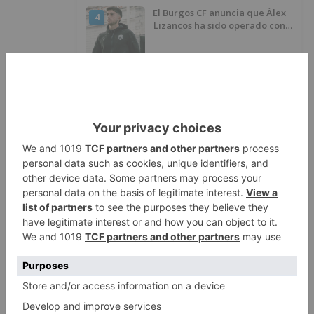
El Burgos CF anuncia que Álex
4
Lizancos ha sido operado con
éxito del menisco de su rodilla
izquierda
Detenidas tres personas en
5
Quintanar de la Sierra con
hachís, cocaína y marihuana
ocultos en su vehículo
LO ÚLTIMO
Fallece un ciclista en Burgos tras
1
avisar otro conductor que se
había caído de la bicicleta
El nuevo Mercado Norte de
2
Burgos sale a concurso con un
presupuesto de 21,7 millones