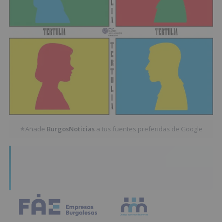
Añade
BurgosNoticias
a tus fuentes preferidas de Google
★