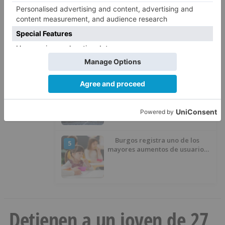
El Ayuntamiento de Burgos
3
replica al PSOE: «No se han
interrumpido» las
desinfecciones municipales
Una fuga combativa y otro
4
triunfo de Johnson animan la
penúltima jornada de la Vuelta a
Burgos
Burgos registra uno de los
5
mayores aumentos de usuarios
de ‘Conciliamos Verano’, con
1.267 niños
Detienen a un joven de 27