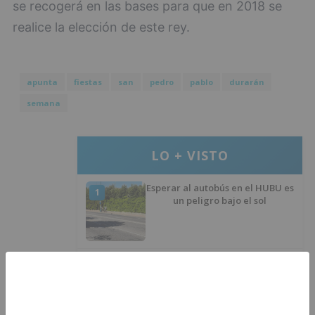
se recogerá en las bases para que en 2018 se
realice la elección de este rey.
apunta
fiestas
san
pedro
pablo
durarán
semana
LO + VISTO
Esperar al autobús en el HUBU es
1
un peligro bajo el sol
Felix Gall ganador de la Vuelta a
2
Burgos 2026