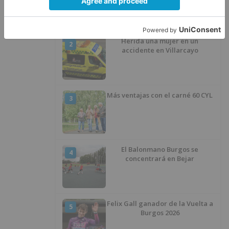
recorrido por las obras de
asfaltado en la Avenida del
Arlanzón y se reactiva el servicio
al Centro Histórico
Herida una mujer en un
2
accidente en Villarcayo
Más ventajas con el carné 60 CYL
3
El Balonmano Burgos se
4
concentrará en Bejar
Felix Gall ganador de la Vuelta a
5
Burgos 2026