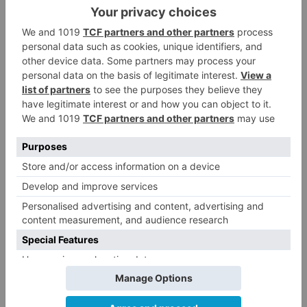
El Burgos CF oficializa la salida
3
de Aitor Córdoba al fútbol chino
SODEBUR pone el broche de oro
4
a la participación de la provincia
de Burgos en FITUR
Fútbol Burgos: Lucas Ricoy
5
finaliza su etapa como
blanquinegro
LO ÚLTIMO
Cuatro líneas de los autobuses
1
urbanos de Burgos cambian su