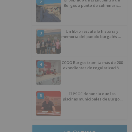
2
Burgos a punto de culminar su
proceso de realojo
Un libro rescata la historia y
3
memoria del pueblo burgalés de
Huérmeces
CCOO Burgos tramita más de 200
4
expedientes de regularización
de inmigrantes
El PSOE denuncia que las
5
piscinas municipales de Burgos
llevan seis meses sin la
desinfección obligatoria contra
plagas