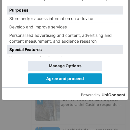
reducido la media de procesos de 60 a 19 días.
La secretaria de Estado espera que, si esto se
produce únicamente en la parte de tramitación
y traslado de escritos, considera que puede
acelerarse mucho todos los sistemas judiciales.
listo
administración
electrónica
justicia
LO + VISTO
Barrio (PSOE) denuncia que la
1
apertura del Castillo responde a
“una foto” y no a la culminación
del proyecto
El poblado de El Encuentro de