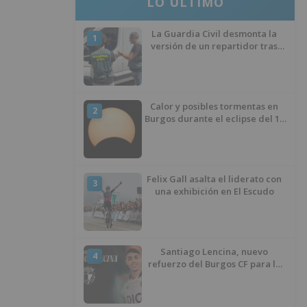
LO ÚLTIMO
La Guardia Civil desmonta la
1
versión de un repartidor tras
desaparecer 3.256 euros
Calor y posibles tormentas en
2
Burgos durante el eclipse del 12
de agosto
Felix Gall asalta el liderato con
3
una exhibición en El Escudo
Santiago Lencina, nuevo
4
refuerzo del Burgos CF para la
temporada 2026/27