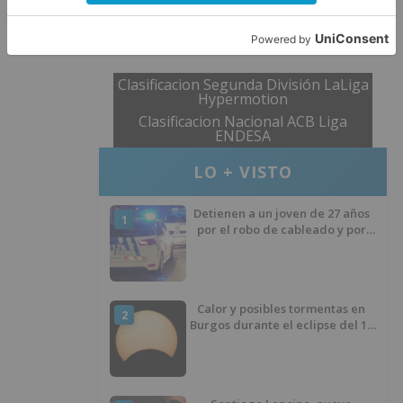
Burgos
Especiales
toncinic
echaba
menos
afición
Clasificacion Segunda División LaLiga
Hypermotion
Clasificacion Nacional ACB Liga
ENDESA
LO + VISTO
Detienen a un joven de 27 años
1
por el robo de cableado y por
atentado contra los agentes
Calor y posibles tormentas en
2
Burgos durante el eclipse del 12
de agosto