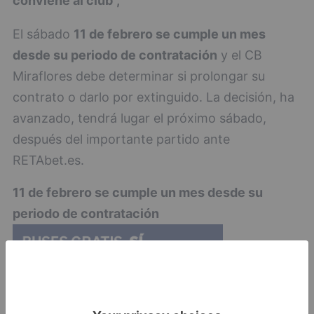
conviene al club",
El sábado
11 de febrero se cumple un mes
desde su periodo de contratación
y el CB
Miraflores debe determinar si prolongar su
contrato o darlo por extinguido. La decisión, ha
avanzado, tendrá lugar el próximo sábado,
después del importante partido ante
RETAbet.es.
11 de febrero se cumple un mes desde su
periodo de contratación