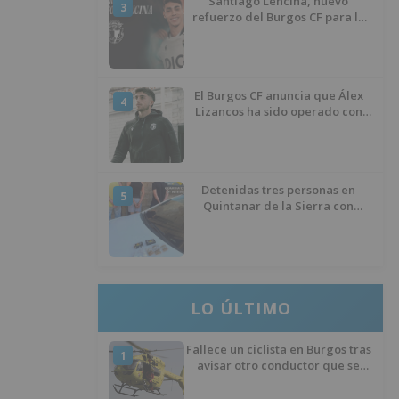
Santiago Lencina, nuevo
3
refuerzo del Burgos CF para la
temporada 2026/27
El Burgos CF anuncia que Álex
4
Lizancos ha sido operado con
éxito del menisco de su rodilla
izquierda
Detenidas tres personas en
5
Quintanar de la Sierra con
hachís, cocaína y marihuana
ocultos en su vehículo
LO ÚLTIMO
Fallece un ciclista en Burgos tras
1
avisar otro conductor que se
había caído de la bicicleta