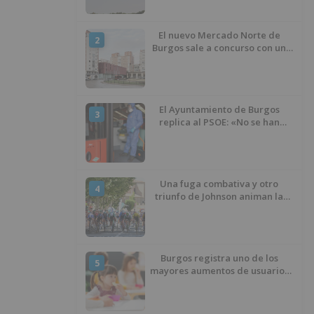
El nuevo Mercado Norte de
2
Burgos sale a concurso con un
presupuesto de 21,7 millones
El Ayuntamiento de Burgos
3
replica al PSOE: «No se han
interrumpido» las
desinfecciones municipales
Una fuga combativa y otro
4
triunfo de Johnson animan la
penúltima jornada de la Vuelta a
Burgos
Burgos registra uno de los
5
mayores aumentos de usuarios
de ‘Conciliamos Verano’, con
1.267 niños