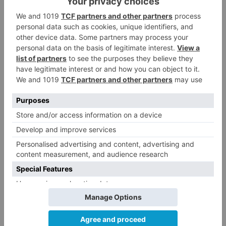
De hecho, el vicepresidente del club, Félix
Sancho, ha recordado la trascendencia de los
próximos tres compromisos que disputa el San
Pablo Inmobiliaria Burgos
(Guipúzcoa, Melilla y
A Coruña)
y ha pedido
el máximo respaldo de
los burgaleses.
(Guipúzcoa, Melilla y A Coruña)
el máximo
respaldo de los burgaleses.