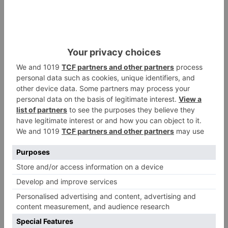
apertura del Castillo responde a
“una foto” y no a la culminación
del proyecto
El poblado de El Encuentro de
2
Burgos a punto de culminar su
proceso de realojo
Un libro rescata la historia y
3
memoria del pueblo burgalés de
Huérmeces
CCOO Burgos tramita más de 200
4
expedientes de regularización
de inmigrantes
El PSOE denuncia que las
5
piscinas municipales de Burgos
llevan seis meses sin la