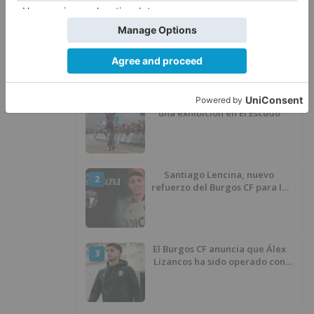
desinfección obligatoria contra
plagas
LO ÚLTIMO
Felix Gall asalta el liderato con
1
una exhibición en El Escudo
Santiago Lencina, nuevo
2
refuerzo del Burgos CF para la
temporada 2026/27
El Burgos CF anuncia que Álex
3
Lizancos ha sido operado con
éxito del menisco de su rodilla
izquierda