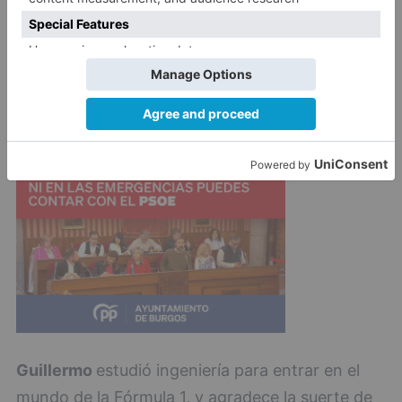
Carlos Sainz
Fernando Alonso
Alonso
uno de
los mejores pilotos
Max Verstappen
habilidades
como piloto
ingeniería del coche
Guillermo
estudió ingeniería para entrar en el
mundo de la Fórmula 1, y agradece la suerte de