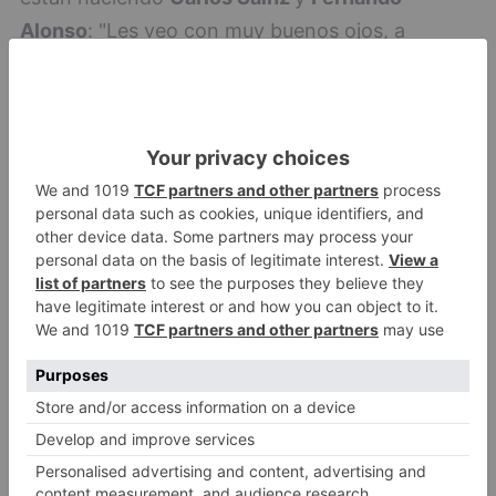
Alonso
: "Les veo con muy buenos ojos, a
Alonso
no le puedo echar nada en cara". Ha
opinado que es
uno de los mejores pilotos
de la
parrilla ?sino el mejor- de la historia. No
obstante, cree con convicción que el neerlandés
Max Verstappen
será el piloto que se lleve el
mundial. "Hace tiempo que dejé de hacer porras
contando el primero; partía del segundo". Tanto
los coches como los pilotos son muy buenos, ha
declarado, "estamos hablando de décimas de
segundo", por lo que no se puede juzgar si los
que terminan subiendo al podio lo consiguen por
sus
habilidades como piloto
o por la
ingeniería
del coche
. "Eso solo se puede comparar con tu
compañero", ha valorado.