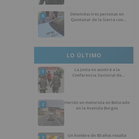
Detenidas tres personas en
5
Quintanar de la Sierra con
hachís, cocaína y marihuana
ocultos en su vehículo
LO ÚLTIMO
La Junta no asistirá a la
1
Conferencia Sectorial de
Infancia y pide el retorno de los
menores a Marruecos desde
Ceuta
Herido un motorista en Belorado
2
en la Avenida Burgos
Un hombre de 80 años resulta
3