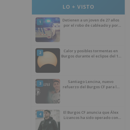
LO + VISTO
Detienen a un joven de 27 años
1
por el robo de cableado y por
atentado contra los agentes
Calor y posibles tormentas en
2
Burgos durante el eclipse del 12
de agosto
Santiago Lencina, nuevo
3
refuerzo del Burgos CF para la
temporada 2026/27
El Burgos CF anuncia que Álex
4
Lizancos ha sido operado con
éxito del menisco de su rodilla
izquierda