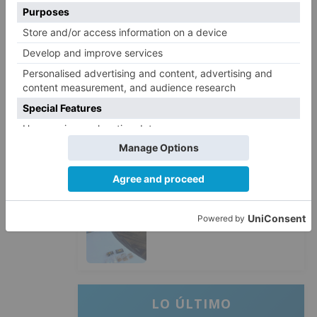
de agosto
Santiago Lencina, nuevo
3
refuerzo del Burgos CF para la
temporada 2026/27
El Burgos CF anuncia que Álex
4
Lizancos ha sido operado con
éxito del menisco de su rodilla
izquierda
Detenidas tres personas en
5
Quintanar de la Sierra con
hachís, cocaína y marihuana
ocultos en su vehículo
LO ÚLTIMO