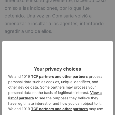
amenazó e insultó gravemente, haciendo caso
omiso a las indicaciones, por lo que fue
detenido. Una vez en Comisaría volvió a
amenazar e insultar a los agentes, intentando
agredir a uno de ellos.
detenido
agresión
sexual
riña
bar
LO + VISTO
Detienen a un joven de 27 años
1
por el robo de cableado y por
atentado contra los agentes
Calor y posibles tormentas en
2
Burgos durante el eclipse del 12