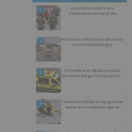
La Junta no asistirá a la
1
Conferencia Sectorial de
Infancia y pide el retorno de los
menores a Marruecos desde
Ceuta
Herido un motorista en Belorado
2
en la Avenida Burgos
Un hombre de 80 años resulta
3
herido en Burgos tras la colisión
entre un turismo y un camión
Fallece un ciclista en Burgos tras
4
avisar otro conductor que se
había caído de la bicicleta