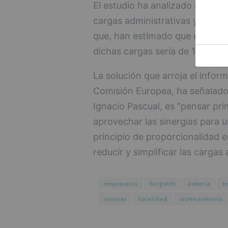
El estudio ha analizado las hor
cargas administrativas y, poste
que, han estimado que el coste
dichas cargas sería de 140 mill
La solución que arroja el infor
Comisión Europea, ha señalado
Ignacio Pascual, es "pensar pr
aprovechar las sinergias para un
principio de proporcionalidad e
reducir y simplificar las cargas 
empresario
burgalés
debería
le
conocer
totalidad
ordenamiento