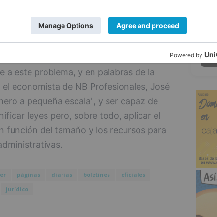
as que dedica una empresa a resolver las
5
riormente las ha traducido en dinero por lo
 total para la empresa burgalesa por
ones de euros.
me a este problema, y en palabras de la
 el economista de NB Profesionales, José
imero a pequeña escala", y ser capaz de
ificar leyes pero, sobre todo, aplicar el
n función del tamaño y los recursos para
administrativas.
er
páginas
diarias
boletines
oficiales
jurídico