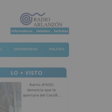
AL
UNIVERSIDAD
POLÍTICA
LO + VISTO
Barrio (PSOE)
denuncia que la
apertura del Castillo
responde a “una
foto” y no a la
culminación del