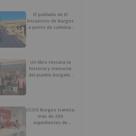
proyecto
El poblado de El
Encuentro de Burgos
a punto de culminar
su proceso de realojo
Un libro rescata la
historia y memoria
del pueblo burgalés
de Huérmeces
CCOO Burgos tramita
más de 200
expedientes de
regularización de
inmigrantes