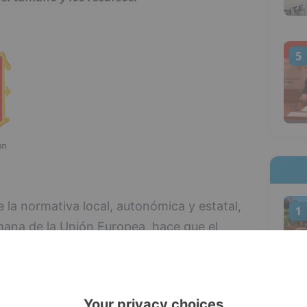
5
 la normativa local, autonómica y estatal,
1
mana de la Unión Europea, hace que el
uelto en un sentimiento de indefensión
El presidente de CajaViva Caja Rural,
o que este es uno de los mayores