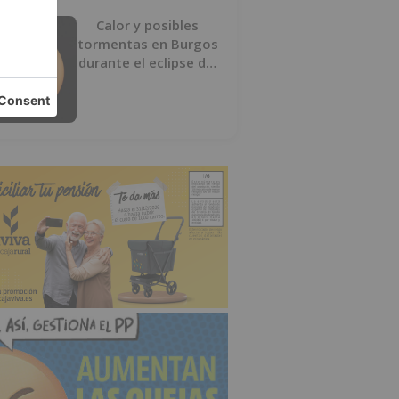
Calor y posibles
tormentas en Burgos
durante el eclipse del
12 de agosto