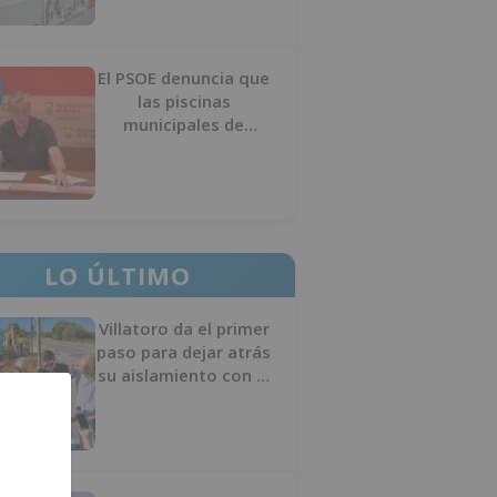
El PSOE denuncia que
las piscinas
municipales de
Burgos llevan seis
meses sin la
desinfección
obligatoria contra
plagas
LO ÚLTIMO
Villatoro da el primer
paso para dejar atrás
su aislamiento con el
inicio de la senda
peatonal y ciclista