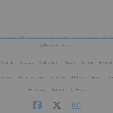
ebería leer 3.000 páginas diarias de boletines oficiales para conocer la totalidad del orde
Provincia
Deportes
Castilla y León
Cultura
Opinión
Sociedad 
iso legal
Política de cookies
Redacción
El Tiempo
Empleo
Tele
Hemeroteca
Etiquetas
Contenido