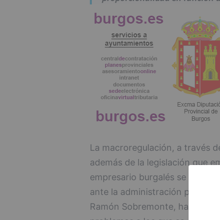
La macroregulación, a través de
además de la legislación que e
empresario burgalés se vea env
ante la administración pública. 
Ramón Sobremonte, ha señalad