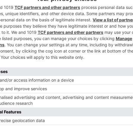
 las PYMEs de la provincia. A esto, el
2
ngel Benavente, ha reseñado que un
r la totalidad de la legislación, debería
 dejar de sentirse indefensos ante la
tizado que la Unión Europea ha
rían unificarse, llegando a ahorrar 40.000
3
macroregulación es la ausencia en la misma
ad, lo que hace que las PYMEs,
s deban hacer frente a, prácticamente,
n empresa. Sobremonte ha instado a que
4
 cargas administrativas para, sobre todo,
mprendedores, sector que hay que