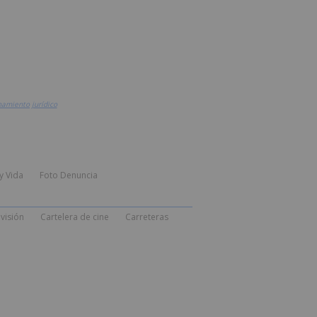
namiento jurídico
y Vida
Foto Denuncia
visión
Cartelera de cine
Carreteras