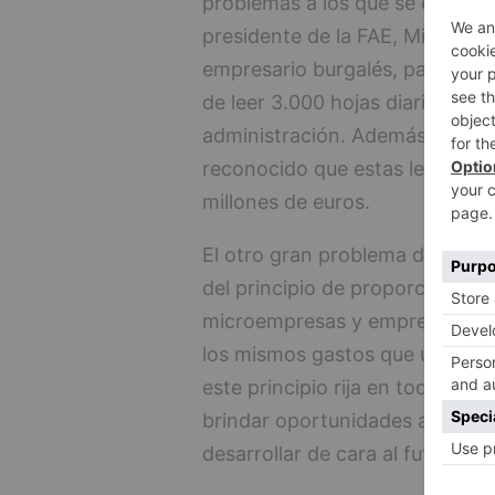
problemas a los que se enfrenta
presidente de la FAE, Miguel Á
empresario burgalés, para conoce
de leer 3.000 hojas diarias para
administración. Además, ha ma
reconocido que estas leyes pod
millones de euros.
El otro gran problema de esta 
del principio de proporcionalid
microempresas y emprendedore
los mismos gastos que una gra
este principio rija en todas las
brindar oportunidades a los e
desarrollar de cara al futuro.