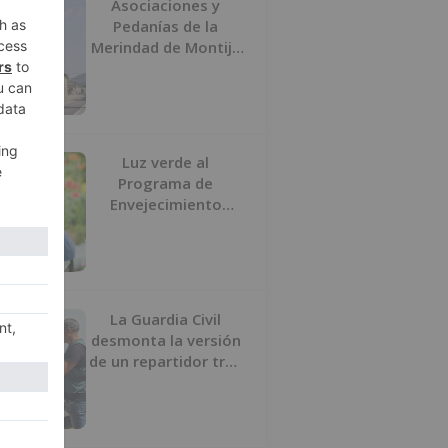
Asociaciones y
Pedanías de la
Merindad de Montija
de Burgos piden la
reapertura de la
farmacia de
Villasante
Luz verde al
Programa de
Envejecimiento
Activo que
experimenta cada
una mayor demanda
La Guardia Civil
desmonta la versión
de un repartidor tras
desaparecer 3.256
euros