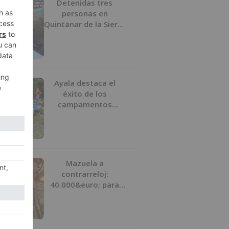
Detenidas tres
personas en
Quintanar de la Sierra
con hachís, cocaína y
marihuana ocultos en
su vehículo
Ayala destaca el
éxito de los
campamentos
inclusivos de
ASPANIAS tras
completar todas las
plazas
Mazuela a
contrarreloj:
40.000&euro; para
salvar su retablo