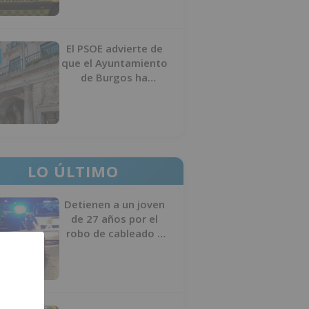
El PSOE advierte de
que el Ayuntamiento
de Burgos ha
"vaciado la hucha" y
depende del
Ministerio para
sostener las
inversiones
LO ÚLTIMO
Detienen a un joven
de 27 años por el
robo de cableado y
por atentado contra
los agentes