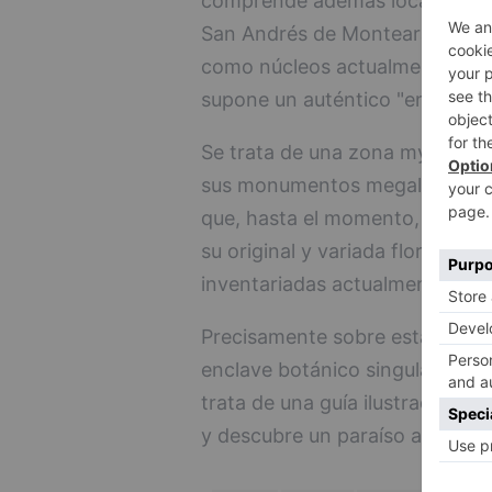
comprende además localidades 
San Andrés de Montearados, Sa
como núcleos actualmente aban
supone un auténtico "enclave b
Se trata de una zona my conoci
sus monumentos megalíticos, pe
que, hasta el momento, han pas
su original y variada flora, co
inventariadas actualmente.
Precisamente sobre esta diversid
enclave botánico singular' es p
trata de una guía ilustrada de 
y descubre un paraíso a tan sol