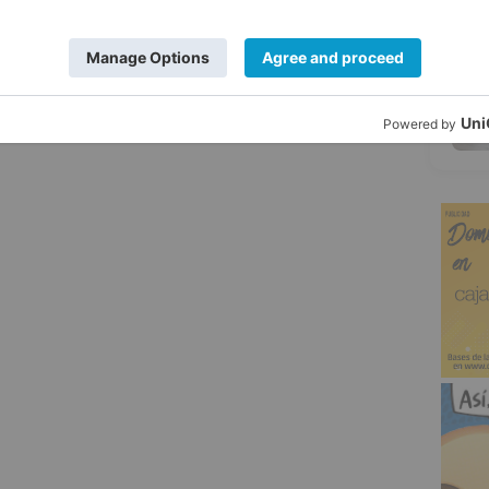
ar
kilómetros
5