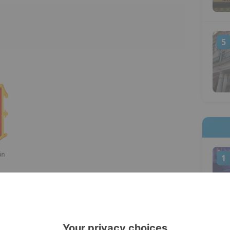
5
1
ómetros cuadrados, el municipio de
en el Geoparque de Las Loras, que