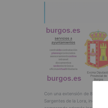
Con una extensión de 86'22 kil
Sargentes de la Lora, incluido 