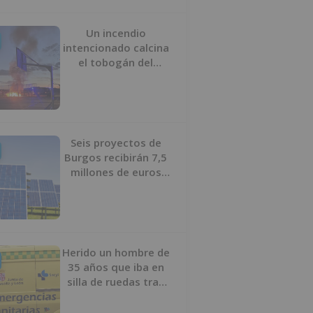
Un incendio
intencionado calcina
el tobogán del
parque infantil del
Barrio del Pilar de
Burgos
Seis proyectos de
Burgos recibirán 7,5
millones de euros
para impulsar plantas
solares
Herido un hombre de
35 años que iba en
silla de ruedas tras
ser atropellado en
Burgos