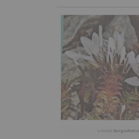
Añade
BurgosNotic
★