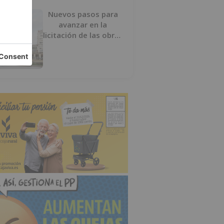
Nuevos pasos para
avanzar en la
licitación de las obras
del nuevo Mercado
Norte