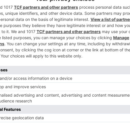
como Ayoluengo, Moradillo del Castillo,
2
nta Coloma del Rudrón y Valdeajos, así
donados como Ceniceros y Lorilla,
otánico singular".
da por su geología, su campo petrolífero y
ro también ofrece al viajero otros valores
3
ado casi desapercibidos. Uno de ellos es
n más de 500 especies de plantas vasculares
ad paisajística versa el libro 'La Lora. Un
4
or Pablo Barbadillo Escrivá de Romaní. Se
su flora que en apenas 191 páginas enaltece
o 60 km. de Burgos capital.