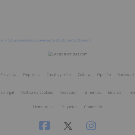
ia
>
"Un enclave botánico singular" a 60 kilómetros de Burgos
Provincia
Deportes
Castilla y León
Cultura
Opinión
Sociedad 
iso legal
Política de cookies
Redacción
El Tiempo
Empleo
Tele
Hemeroteca
Etiquetas
Contenido