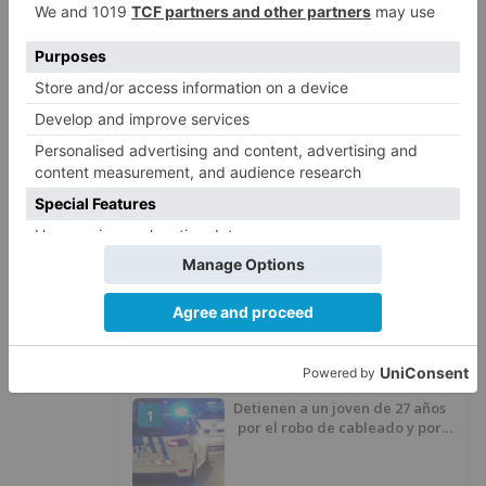
casas. El Ayuntamiento de la capital ha
desplegado un operativo importante formado
por diez agentes de la Policía Local, doce
bomberos, además de varios técnicos de obras
y un arquitecto.
avance
explosión
vivienda
calle
modesto
ciruelos
LO + VISTO
Detienen a un joven de 27 años
1
por el robo de cableado y por
atentado contra los agentes