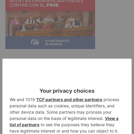
Debido a que la vivienda se sitúa frente al
colegio Aurelio Gómez Escolar, han evacuado el
edificio alarmados por las primeras impresiones.
A esta hora, los estudiantes y profesores han
vuelto a la rutina diaria. Fuentes municipales han
asegurado que el edificio siniestrado no se ha
visto afectado más allá de la vivienda en la que
ha ocurrido la explosión por lo que el resto de
vecinos del edificio han podido volver a sus