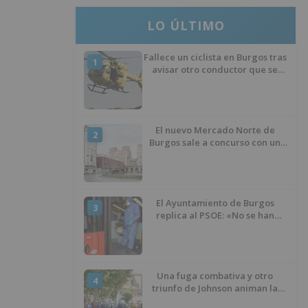
LO ÚLTIMO
Fallece un ciclista en Burgos tras
1
avisar otro conductor que se
había caído de la bicicleta
El nuevo Mercado Norte de
2
Burgos sale a concurso con un
presupuesto de 21,7 millones
El Ayuntamiento de Burgos
3
replica al PSOE: «No se han
interrumpido» las
desinfecciones municipales
Una fuga combativa y otro
4
triunfo de Johnson animan la
penúltima jornada de la Vuelta a