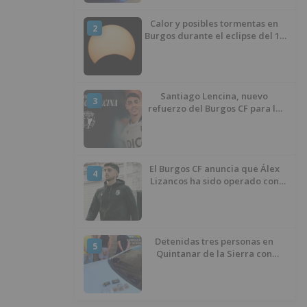
Calor y posibles tormentas en
2
Burgos durante el eclipse del 12
de agosto
Santiago Lencina, nuevo
3
refuerzo del Burgos CF para la
temporada 2026/27
El Burgos CF anuncia que Álex
4
Lizancos ha sido operado con
éxito del menisco de su rodilla
izquierda
Detenidas tres personas en
5
Quintanar de la Sierra con
hachís, cocaína y marihuana
ocultos en su vehículo