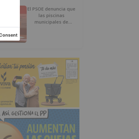
El PSOE denuncia que
las piscinas
municipales de
Burgos llevan seis
meses sin la
desinfección
obligatoria contra
plagas