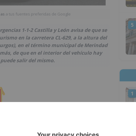
ias
a tus fuentes preferidas de Google
5
encias 1-1-2 Castilla y León avisa de que se
urismo en la carretera CL-629, a la altura del
urgos), en el término municipal de Merindad
ás, de que en el interior del vehículo hay
puede salir del mismo.
1