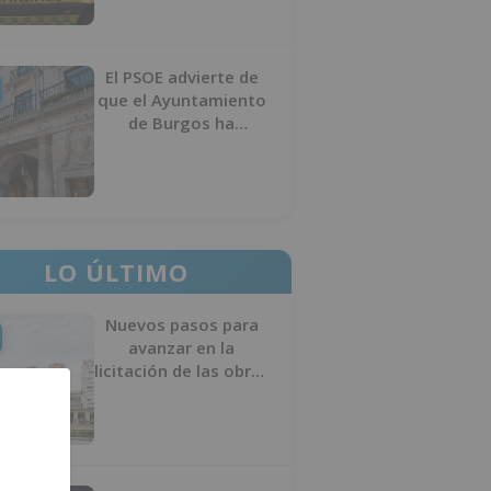
El PSOE advierte de
que el Ayuntamiento
de Burgos ha
"vaciado la hucha" y
depende del
Ministerio para
sostener las
inversiones
LO ÚLTIMO
Nuevos pasos para
avanzar en la
licitación de las obras
del nuevo Mercado
Norte