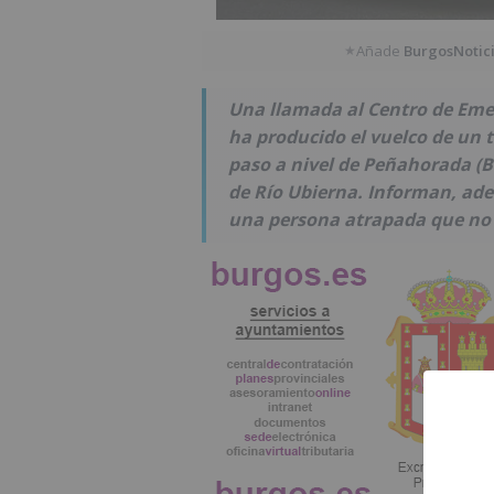
Añade
BurgosNotic
★
Una llamada al Centro de Emerg
ha producido el vuelco de un t
paso a nivel de Peñahorada (B
de Río Ubierna. Informan, adem
una persona atrapada que no 