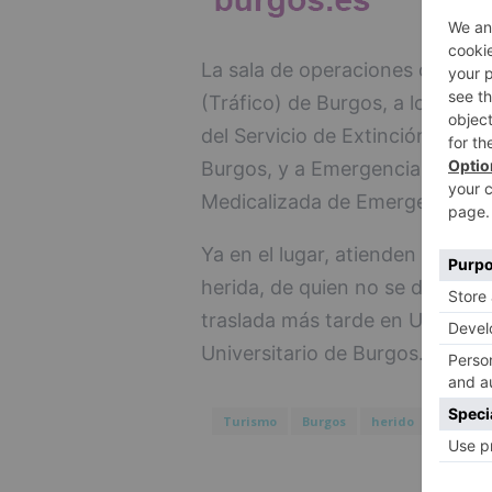
La sala de operaciones da aviso 
(Tráfico) de Burgos, a los Bom
del Servicio de Extinción de In
Burgos, y a Emergencias Sanita
Medicalizada de Emergencias.
Ya en el lugar, atienden los o
herida, de quien no se dispone
traslada más tarde en UVI móvil
Universitario de Burgos.
Turismo
Burgos
herido
volcar