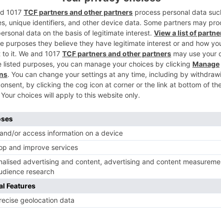
2
de este incidente a la Guardia Civil
beros de Burgos -que movilizan personal
cendios y Salvamento de la Diputación de
rias - Sacyl, que moviliza una Unidad
3
rganismos de emergencias a la persona
 por el momento de más datos, y a quien se
 de Sacyl al Complejo Asistencial
4
carretera
cl-
peñahorada