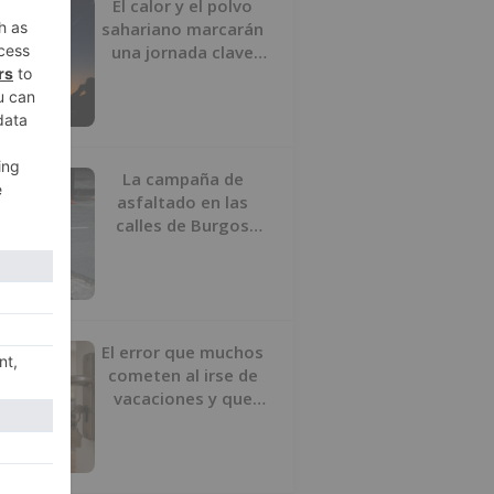
El calor y el polvo
sahariano marcarán
una jornada clave
para la observación
del cielo
La campaña de
asfaltado en las
calles de Burgos
comenzará el 10 de
agosto por la
Avenida del Arlanzón
El error que muchos
cometen al irse de
vacaciones y que
puede acabar en robo