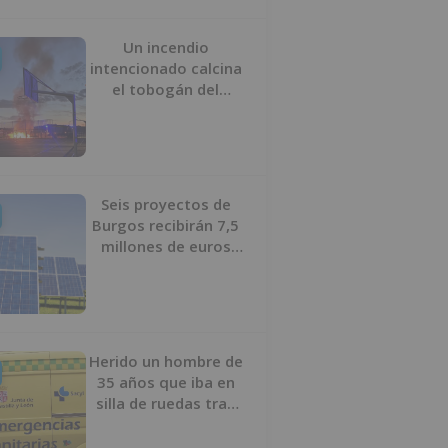
Un incendio
intencionado calcina
el tobogán del
parque infantil del
Barrio del Pilar de
Burgos
Seis proyectos de
Burgos recibirán 7,5
millones de euros
para impulsar plantas
solares
Herido un hombre de
35 años que iba en
silla de ruedas tras
ser atropellado en
Burgos