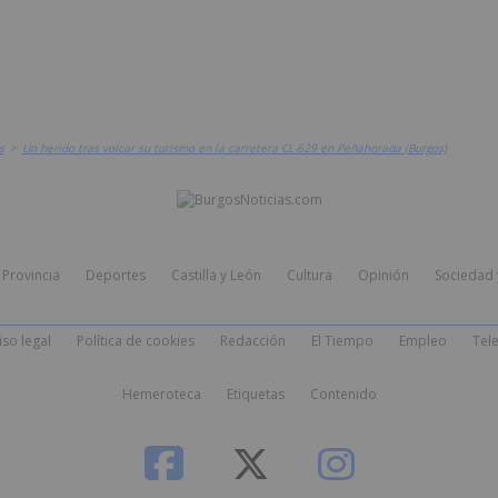
s
>
Un herido tras volcar su turismo en la carretera CL-629 en Peñahorada (Burgos)
Provincia
Deportes
Castilla y León
Cultura
Opinión
Sociedad 
iso legal
Política de cookies
Redacción
El Tiempo
Empleo
Tele
Hemeroteca
Etiquetas
Contenido