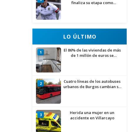
finaliza su etapa como
blanquinegro
LO ÚLTIMO
El 86% de las viviendas de más
1
de 1 millón de euros se
encuentran en Alicante,
Baleares, Barcelona, Gerona,
Madrid y Málaga
Cuatro líneas de los autobuses
2
urbanos de Burgos cambian su
recorrido por las obras de
asfaltado en la Avenida del
Arlanzón y se reactiva el servicio
al Centro Histórico
Herida una mujer en un
3
accidente en Villarcayo