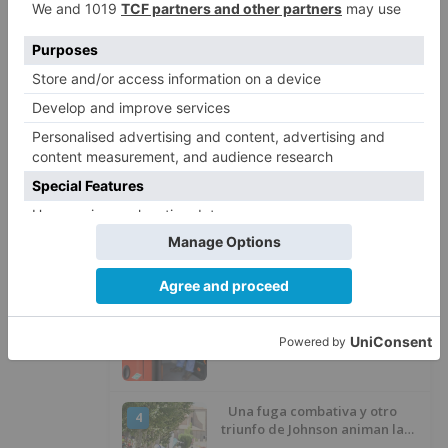
LO ÚLTIMO
Fallece un ciclista en Burgos tras
1
avisar otro conductor que se
había caído de la bicicleta
El nuevo Mercado Norte de
2
Burgos sale a concurso con un
presupuesto de 21,7 millones
El Ayuntamiento de Burgos
3
replica al PSOE: «No se han
interrumpido» las
desinfecciones municipales
Una fuga combativa y otro
4
triunfo de Johnson animan la
penúltima jornada de la Vuelta a