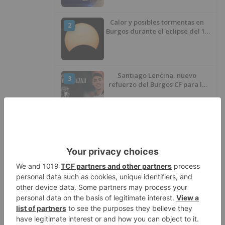
Calor y posibles tormentas en
2
Burgos durante el eclipse del 12
de agosto
Santiago Lencina, nuevo
3
refuerzo del Burgos CF para la
temporada 2026/27
El Burgos CF anuncia que Álex
4
Lizancos ha sido operado con
éxito del menisco de su rodilla
izquierda
Detenidas tres personas en
5
Quintanar de la Sierra con
hachís, cocaína y marihuana
ocultos en su vehículo