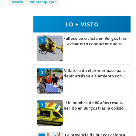
desvío
villalonquéjar
LO + VISTO
Fallece un ciclista en Burgos tras
1
avisar otro conductor que se
había caído de la bicicleta
Villatoro da el primer paso para
2
dejar atrás su aislamiento con el
inicio de la senda peatonal y
ciclista
Un hombre de 80 años resulta
3
herido en Burgos tras la colisión
entre un turismo y un camión
La provincia de Burgos celebra