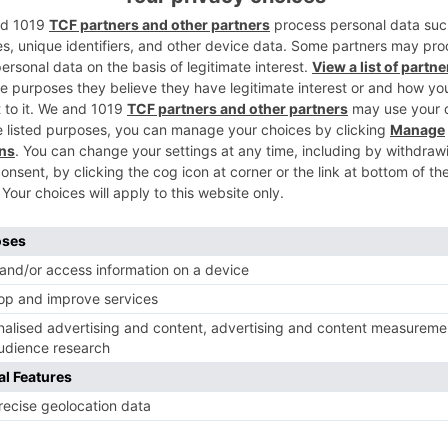
ipado en las calles entre 40.000 y 50.000
2
n la cabalgata compañías y agrupaciones
 además de una francesa que acudirá con
o azul. Son algunos de los datos que ha
le de Festejos del Ayuntamiento de Burgos,
3
a tarde del 5 de enero de Eladio Perlado y
 En el Consejo de Administración del IMCyT
Cabalgata. Son 101.000 euros, de los que
añías y 35.000 en las carrozas y otros
4
de Navidad se presentará la próxima
procederá al encendido navideño. La
tas de Navidad se celebrará el día 9 con el
 año uno en Gamonal (Plaza Santiago) de