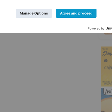
ión, en la Plaza Mayor, de Bambalúa Teatro
iérnagas'.
5
abalgata
reyes