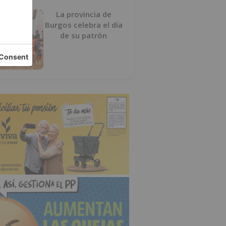
La provincia de
Burgos celebra el día
de su patrón