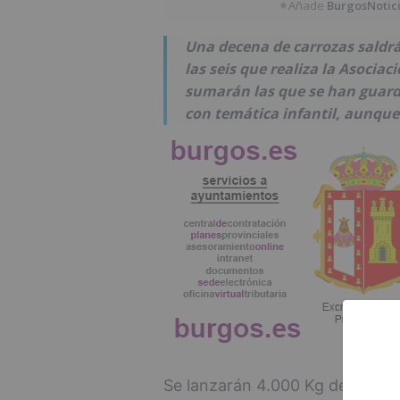
Añade
BurgosNotic
★
Una decena de carrozas saldrá 
las seis que realiza la Asociac
sumarán las que se han guarda
con temática infantil, aunque
Se lanzarán 4.000 Kg de carame