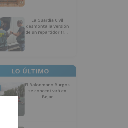
La Guardia Civil
desmonta la versión
de un repartidor tras
desaparecer 3.256
euros
LO ÚLTIMO
El Balonmano Burgos
se concentrará en
Bejar