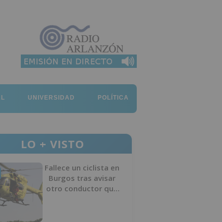
AL
UNIVERSIDAD
POLÍTICA
LO + VISTO
Fallece un ciclista en
Burgos tras avisar
otro conductor que
se había caído de la
bicicleta