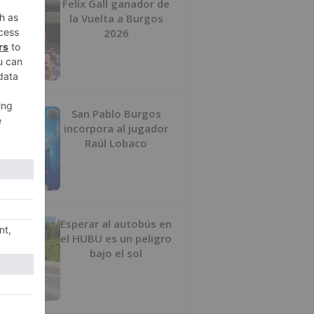
Felix Gall ganador de
la Vuelta a Burgos
2026
San Pablo Burgos
incorpora al jugador
Raúl Lobaco
Esperar al autobús en
el HUBU es un peligro
bajo el sol