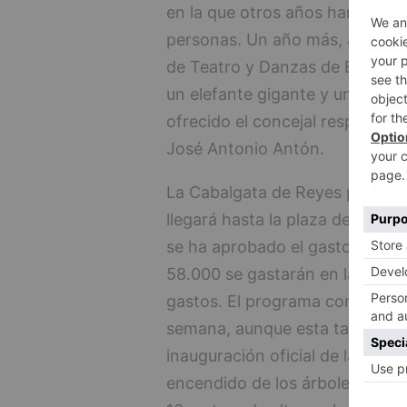
en la que otros años han partic
personas. Un año más, animará
de Teatro y Danzas de Burgos,
un elefante gigante y un payas
ofrecido el concejal responsab
José Antonio Antón.
La Cabalgata de Reyes partirá l
llegará hasta la plaza del Cid.
se ha aprobado el gasto de la 
58.000 se gastarán en las comp
gastos. El programa completo 
semana, aunque esta tarde se 
inauguración oficial de las Fies
encendido de los árboles, este