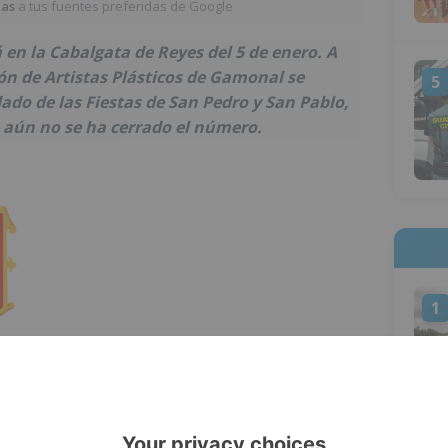
ias
a tus fuentes preferidas de Google
en la Cabalgata de Reyes del 5 de enero. A
ión de Artistas Plásticos de Gamonal se
5
do de las Fiestas de San Pedro y San Pablo,
 aún no se ha cerrado el número.
1
los aptos para celíacos, en una cabalgata