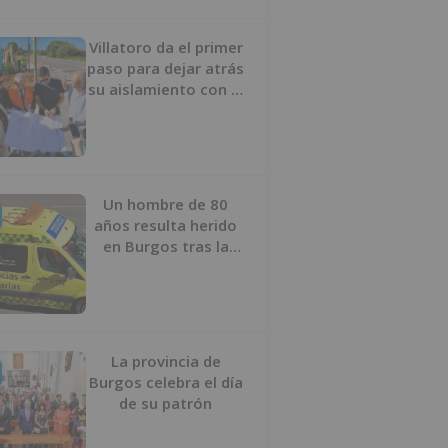
Villatoro da el primer
paso para dejar atrás
su aislamiento con el
inicio de la senda
peatonal y ciclista
Un hombre de 80
años resulta herido
en Burgos tras la
colisión entre un
turismo y un camión
La provincia de
Burgos celebra el día
de su patrón