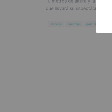
10 metros de altura y la actuac
que llevará su espectáculo ' Luc
decena
carrozas
participará
c