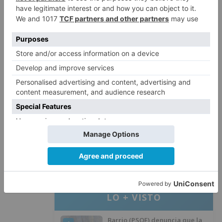
De esta forma, la UBU se hace eco del 4º
Objetivo de Desarrollo Sostenible: "Garantizar
una educación inclusiva, equitativa y de calidad
y promover oportunidades de aprendizaje
durante toda la vida para todos". No lo dudes,
infórmate y contribuye con tus horas de estudio
a conseguir la financiación necesaria para este
proyecto.
hora
estudio
recaudar
fondos
congo
LO + VISTO
Barrio (PSOE) denuncia que la