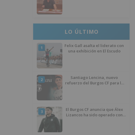
llevan seis meses sin la
desinfección obligatoria contra
plagas
LO ÚLTIMO
Felix Gall asalta el liderato con
1
una exhibición en El Escudo
Santiago Lencina, nuevo
2
refuerzo del Burgos CF para la
temporada 2026/27
El Burgos CF anuncia que Álex
3
Lizancos ha sido operado con
éxito del menisco de su rodilla
izquierda