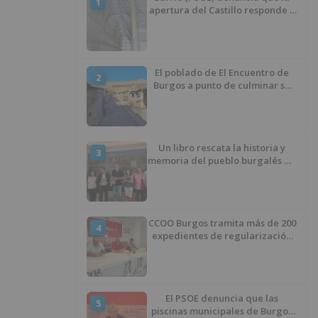
1
apertura del Castillo responde a
“una foto” y no a la culminación
del proyecto
El poblado de El Encuentro de
2
Burgos a punto de culminar su
proceso de realojo
Un libro rescata la historia y
3
memoria del pueblo burgalés de
Huérmeces
CCOO Burgos tramita más de 200
4
expedientes de regularización
de inmigrantes
El PSOE denuncia que las
5
piscinas municipales de Burgos