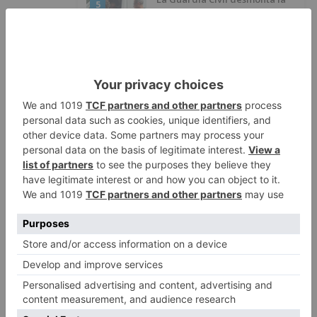
5
versión de un repartidor tras
desaparecer 3.256 euros
LO ÚLTIMO
Más ventajas con el carné 60 CYL
1
El Balonmano Burgos se
2
concentrará en Bejar
Felix Gall ganador de la Vuelta a
3
Burgos 2026