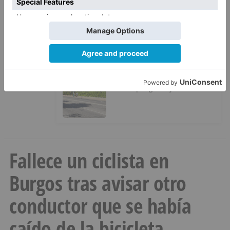
San Pablo Burgos incorpora al
4
jugador Raúl Lobaco
Esperar al autobús en el HUBU es
5
un peligro bajo el sol
Fallece un ciclista en
Burgos tras avisar otro
conductor que se había
caído de la bicicleta