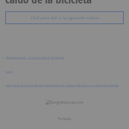
Click para leer a la siguiente noticia
>
BurgosNoticias - El diario digital de Burgos
>
Local
>
Una jueza de Lerma (Burgos) denuncia que cobra 0,38 euros a la hora por guardia
Portada