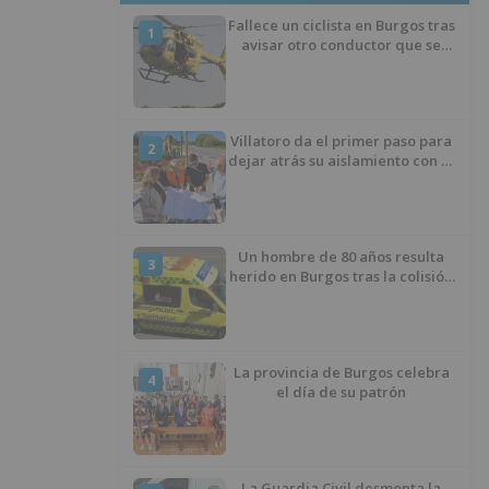
Fallece un ciclista en Burgos tras
1
avisar otro conductor que se
había caído de la bicicleta
Villatoro da el primer paso para
2
dejar atrás su aislamiento con el
inicio de la senda peatonal y
ciclista
Un hombre de 80 años resulta
3
herido en Burgos tras la colisión
entre un turismo y un camión
La provincia de Burgos celebra
4
el día de su patrón
La Guardia Civil desmonta la