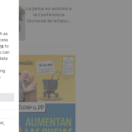
La Junta no asistirá a
la Conferencia
Sectorial de Infancia
y pide el retorno de
los menores a
Marruecos desde
Ceuta