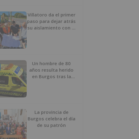
Villatoro da el primer
paso para dejar atrás
su aislamiento con el
inicio de la senda
peatonal y ciclista
Un hombre de 80
años resulta herido
en Burgos tras la
colisión entre un
turismo y un camión
La provincia de
Burgos celebra el día
de su patrón