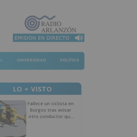
AL
UNIVERSIDAD
POLÍTICA
LO + VISTO
Fallece un ciclista en
Burgos tras avisar
otro conductor que
se había caído de la
bicicleta