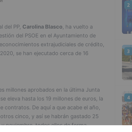
2
l del PP,
Carolina Blasco
, ha vuelto a
gestión del PSOE en el Ayuntamiento de
econocimientos extrajudiciales de crédito,
3
2020, se han ejecutado cerca de 16
es millones aprobados en la última Junta
4
 se eleva hasta los 19 millones de euros, la
e contratos. De aquí a que acabe el año,
 otros cinco, y así se habrán gastado 25
o y noviembre, todos ellos de forma