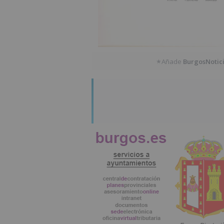
Añade
BurgosNotic
★