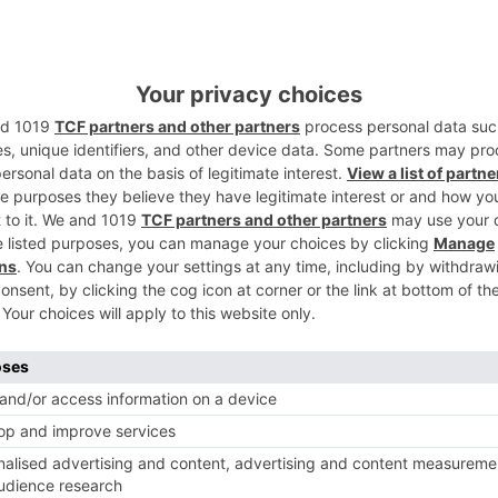
esarios de la función interventora y
5
í las califica la portavoz, se llega a la
 tres gastos corrientes se paga bajo esta
do y la sumisión de Cs, que podría presionar
suficientes para ello, se suman a la lista de
a en el Consistorio.
úmeros de infarto" el PP pidió dar cuenta
leno y comisiones de Contratación y