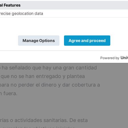
lcalde, por considerarlo innecesario, los
so para la dación de cuentas que está a la
na.
lidad de llegar al Tribunal de Cuentas y
 al espejo de su errática gestión".
o
ha señalado que hay una gran cantidad
s que no se han entregado y plantea
ra no perder el dinero y dar cobertura a
 fuera.
ías o actividades sanitarias. De esta