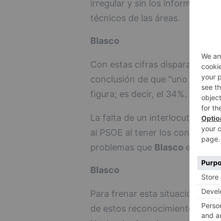
irregular y sin los informes nec
técnicos de las áreas.
Blasco
Con estas cifras disparatadas, as
conclusión de que "uno de cada
figura; es decir, el 34%.
La falta de un interlocutor váli
al PSOE al tener los concejales 
problemas que
Blasco
encuentr
Blasco
Para frenar esta situación y "n
de estos reconocimientos en P