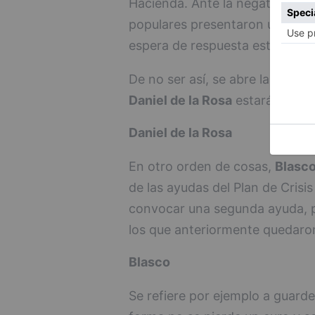
Hacienda. Ante la negativa del a
populares presentaron un recur
espera de respuesta esta sema
De no ser así, se abre la posibi
Daniel de la Rosa
estará "frente
Daniel de la Rosa
En otro orden de cosas,
Blasc
de las ayudas del Plan de Crisi
convocar una segunda ayuda, pa
los que anteriormente quedaron
Blasco
Se refiere por ejemplo a guarder