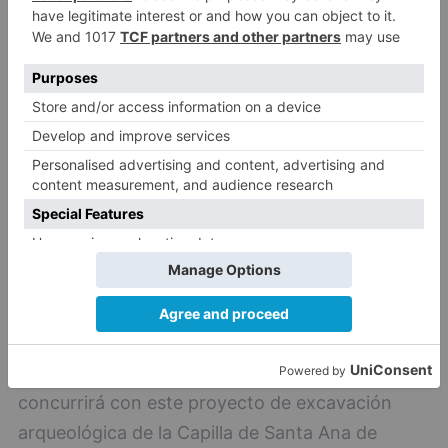
histórico y el respeto por nuestro Patrimonio
Cultural".
El Ayuntamiento del Valle de Mena igualmente
concurrirá con este proyecto de excavación
arqueológica de la Capilla de Santa Ana de