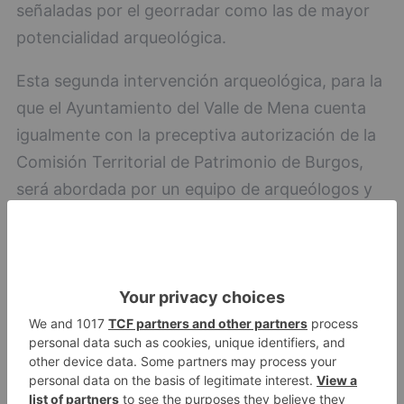
señaladas por el georradar como las de mayor
potencialidad arqueológica.
Esta segunda intervención arqueológica, para la
que el Ayuntamiento del Valle de Mena cuenta
igualmente con la preceptiva autorización de la
Comisión Territorial de Patrimonio de Burgos,
será abordada por un equipo de arqueólogos y
antropólogos de la Sociedad de Ciencias
Aranzadi.
Para la Concejal de Turismo, Lorena Terreros
Gordón, "Se trata de un proyecto muy
ilusionante y necesario para la revalorización
cultural y turística del Convento de Santa Ana
de Villasana desde la perspectiva del rigor