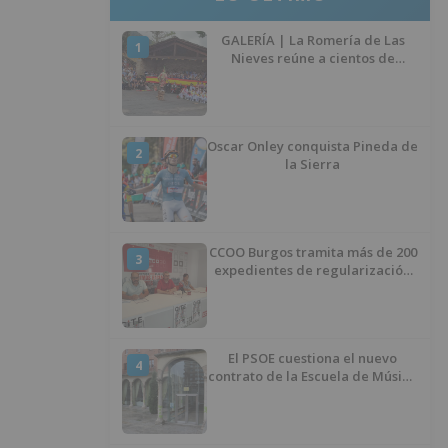
GALERÍA | La Romería de Las
1
Nieves reúne a cientos de
personas en Las Machorras
Oscar Onley conquista Pineda de
2
la Sierra
CCOO Burgos tramita más de 200
3
expedientes de regularización
de inmigrantes
El PSOE cuestiona el nuevo
4
contrato de la Escuela de Música
por su “urgencia injustificada”