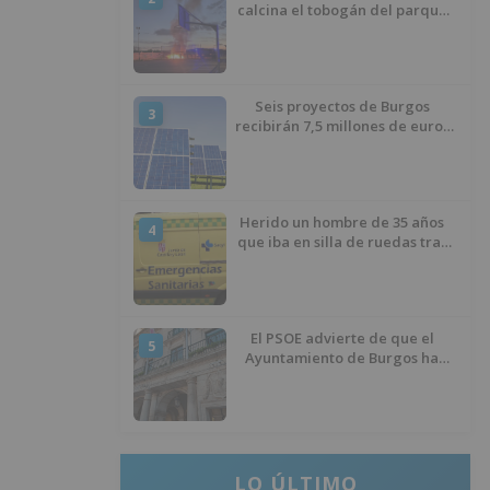
calcina el tobogán del parque
infantil del Barrio del Pilar de
Burgos
Seis proyectos de Burgos
3
recibirán 7,5 millones de euros
para impulsar plantas solares
Herido un hombre de 35 años
4
que iba en silla de ruedas tras
ser atropellado en Burgos
El PSOE advierte de que el
5
Ayuntamiento de Burgos ha
"vaciado la hucha" y depende
del Ministerio para sostener las
inversiones
LO ÚLTIMO