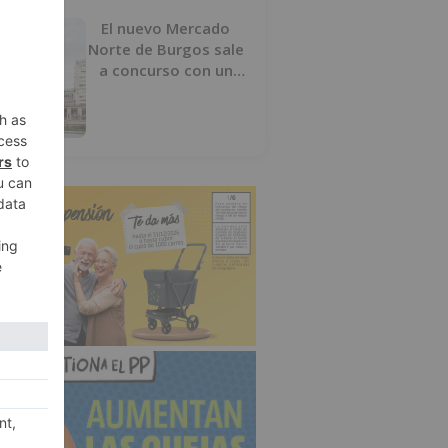
El nuevo Mercado
Norte de Burgos sale
a concurso con un
presupuesto de 21,7
millones