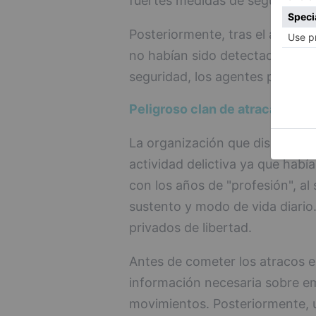
fuertes medidas de seguridad p
Posteriormente, tras el atraco
no habían sido detectados y al
seguridad, los agentes procedie
Peligroso clan de atracadores
La organización que disponía d
actividad delictiva ya que habí
con los años de "profesión", al 
sustento y modo de vida diario
privados de libertad.
Antes de cometer los atracos e
información necesaria sobre e
movimientos. Posteriormente, un