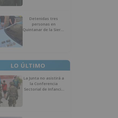
Detenidas tres
personas en
Quintanar de la Sierra
con hachís, cocaína y
marihuana ocultos en
su vehículo
LO ÚLTIMO
La Junta no asistirá a
la Conferencia
Sectorial de Infancia
y pide el retorno de
los menores a
Marruecos desde
Ceuta