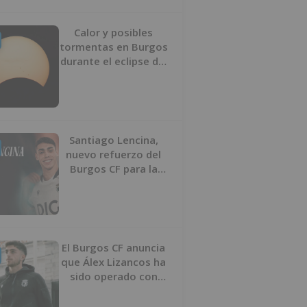
Calor y posibles
tormentas en Burgos
durante el eclipse del
12 de agosto
Santiago Lencina,
nuevo refuerzo del
Burgos CF para la
temporada 2026/27
El Burgos CF anuncia
que Álex Lizancos ha
sido operado con
éxito del menisco de
su rodilla izquierda