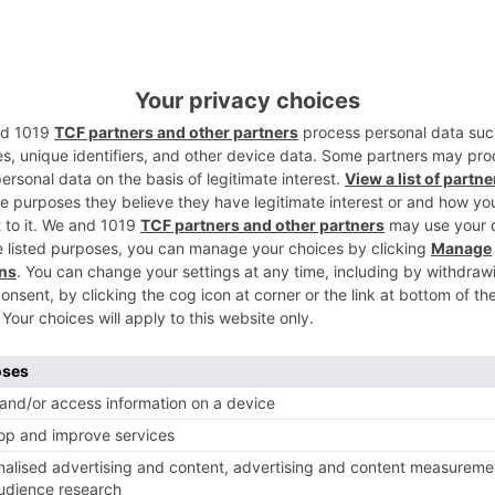
n a raíz de varios atracos cometidos en
5
alidades de Belorado (Burgos), donde los
antidad cercana a los 3.000 euros,
iesgo (Cantabria).
 inició una investigación con la obtención y
nida de los atracos perpetrados en dichas
los agentes centraron sus sospechas sobre
Zaragoza, componentes de una
la década de los años 80, por lo que
uimientos y vigilancias discretas. De las
o que, tras el robo perpetrado en
es consiguieron ocultarse en un piso con