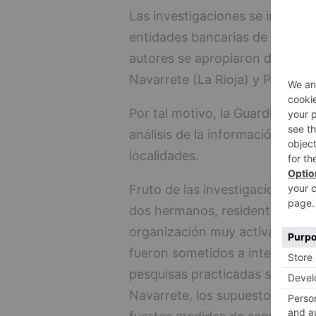
Las investigaciones se iniciaro
entidades bancarias de las loc
autores se apropiaron de una c
Navarrete (La Rioja) y Puente V
Por tal motivo, la Guardia Civil
análisis de la información obte
localidades.
Fruto de las investigaciones, 
dos hermanos, residentes en 
organización muy activa desde 
fueron sometidos a intensos seg
pesquisas practicadas se obtuv
Navarrete, los supuestos autor