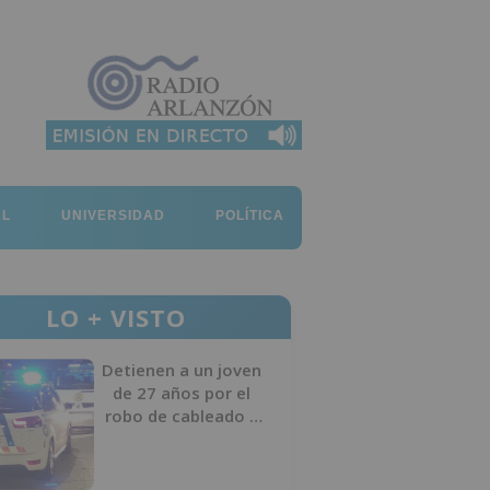
AL
UNIVERSIDAD
POLÍTICA
LO + VISTO
Detienen a un joven
de 27 años por el
robo de cableado y
por atentado contra
los agentes