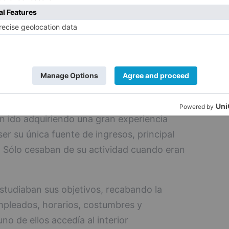
ara no ser descubiertos.
 cometido en Puente Viesgo, al pensar que
 haber disminuido las medidas de
ron a la detención de los autores.
e gran movilidad geográfica tenía una alta
an ido adquiriendo una gran experiencia
ser su única fuente de ingresos, principal
. Sólo cesaban de su actividad cuando eran
studiaban sus objetivos, recabando la
mpleados, horarios, costumbres y
o de ellos accedía al interior