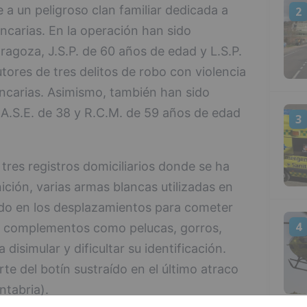
a un peligroso clan familiar dedicada a
2
carias. En la operación han sido
aragoza, J.S.P. de 60 años de edad y L.S.P.
ores de tres delitos de robo con violencia
ancarias. Asimismo, también han sido
.A.S.E. de 38 y R.C.M. de 59 años de edad
3
 tres registros domiciliarios donde se ha
ción, varias armas blancas utilizadas en
ado en los desplazamientos para cometer
4
 y complementos como pelucas, gorros,
disimular y dificultar su identificación.
e del botín sustraído en el último atraco
ntabria).