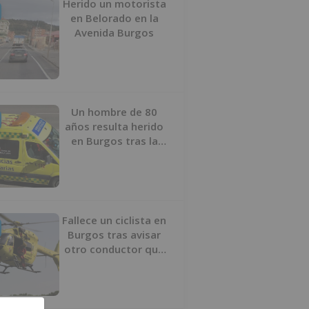
Herido un motorista
en Belorado en la
Avenida Burgos
Un hombre de 80
años resulta herido
en Burgos tras la
colisión entre un
turismo y un camión
Fallece un ciclista en
Burgos tras avisar
otro conductor que
se había caído de la
bicicleta