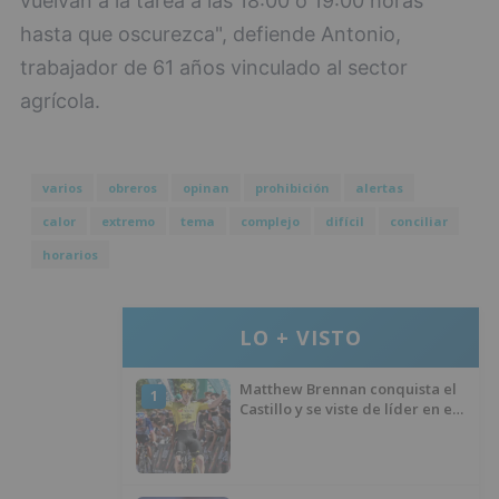
vuelvan a la tarea a las 18:00 o 19:00 horas
hasta que oscurezca", defiende Antonio,
trabajador de 61 años vinculado al sector
agrícola.
varios
obreros
opinan
prohibición
alertas
calor
extremo
tema
complejo
difícil
conciliar
horarios
LO + VISTO
Matthew Brennan conquista el
1
Castillo y se viste de líder en el
estreno de la Vuelta a Burgos