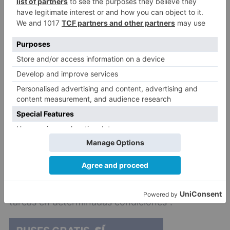
La agricultura, al igual que la construcción, es
uno de los sectores en los que se aplicarán las
nuevas medidas aprobadas este jueves por el
Gobierno y donde también se registró, hace tan
solo un año en Lorca, la muerte de un trabajador
por un golpe de calor. El propio ministro de
Agricultura, Luis Planas, en unas declaraciones
recogidas por la Agencia ICAL, avala el nuevo
decreto por tres razones: hace "más estrictas"
las condiciones en relación con el incremento de
las temperaturas en el trabajo, introduce una
"alerta adicional" e incluye "prohibiciones de
tareas en determinadas condiciones".