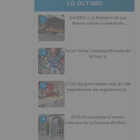
LO ÚLTIMO
GALERÍA | La Romería de Las
1
Nieves reúne a cientos de
personas en Las Machorras
Oscar Onley conquista Pineda de
2
la Sierra
CCOO Burgos tramita más de 200
3
expedientes de regularización
de inmigrantes
El PSOE cuestiona el nuevo
4
contrato de la Escuela de Música
por su “urgencia injustificada”