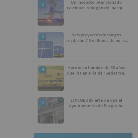
Un incendio intencionado
2
calcina el tobogán del parque
infantil del Barrio del Pilar de
Burgos
Seis proyectos de Burgos
3
recibirán 7,5 millones de euros
para impulsar plantas solares
Herido un hombre de 35 años
4
que iba en silla de ruedas tras
ser atropellado en Burgos
El PSOE advierte de que el
5
Ayuntamiento de Burgos ha
"vaciado la hucha" y depende
del Ministerio para sostener las
inversiones