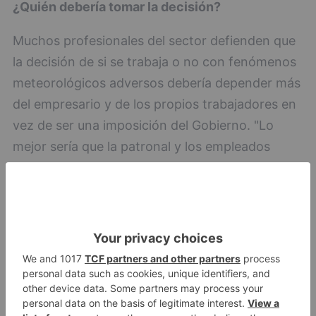
¿Quién debería tomar la decisión?
Muchos profesionales del sector defienden que
la decisión de si se trabaja o no con fenómenos
meteorológicos adversos debería depender más
del empresario y de los propios trabajadores en
vez de ser una imposición del Gobierno. "Lo
mejor sería que la patronal y los empleados
llegaran a un acuerdo, que tomasen las
decisiones que creyesen oportunas. El Estado
no tendría que influir, a no ser que se trate de
contrataciones públicas", considera Pedro. De la
misma opinión son el resto de obreros
entrevistados por este medio.
Aplicación en el sector agrícola