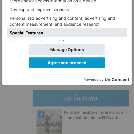
memoria del pueblo burgalés de
Huérmeces
CCOO Burgos tramita más de 200
4
expedientes de regularización
de inmigrantes
El PSOE denuncia que las
5
piscinas municipales de Burgos
llevan seis meses sin la
desinfección obligatoria contra
plagas
LO ÚLTIMO
Felix Gall asalta el liderato con
1
una exhibición en El Escudo