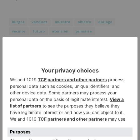
Burgos
vázquez
muestra
abierto
diálogo
vecinos
futuro
atención
primaria
LO + VISTO
Barrio (PSOE) denuncia que la
1
apertura del Castillo responde a
“una foto” y no a la culminación
del proyecto
El poblado de El Encuentro de
2
Burgos a punto de culminar su
proceso de realojo
Un libro rescata la historia y
3