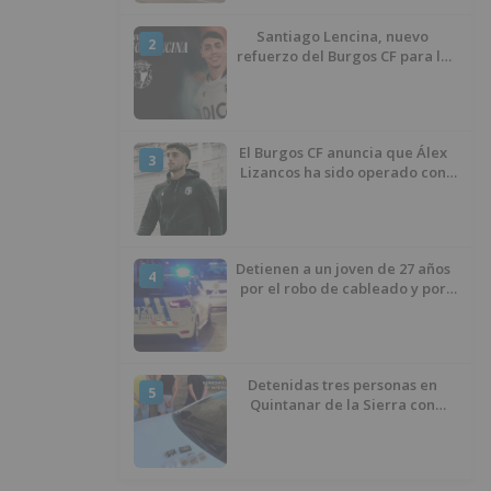
Santiago Lencina, nuevo
2
refuerzo del Burgos CF para la
temporada 2026/27
El Burgos CF anuncia que Álex
3
Lizancos ha sido operado con
éxito del menisco de su rodilla
izquierda
Detienen a un joven de 27 años
4
por el robo de cableado y por
atentado contra los agentes
Detenidas tres personas en
5
Quintanar de la Sierra con
hachís, cocaína y marihuana
ocultos en su vehículo