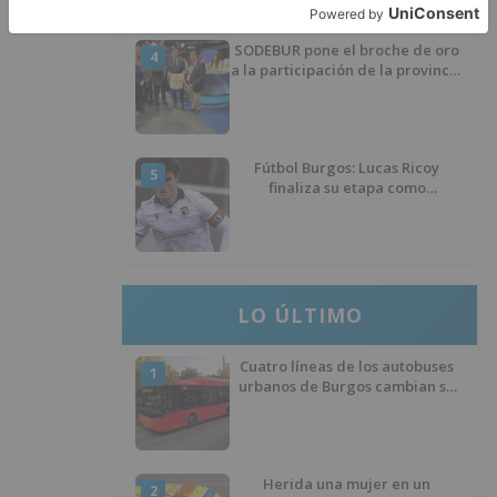
SODEBUR pone el broche de oro
4
a la participación de la provincia
de Burgos en FITUR
Fútbol Burgos: Lucas Ricoy
5
finaliza su etapa como
blanquinegro
LO ÚLTIMO
Cuatro líneas de los autobuses
1
urbanos de Burgos cambian su
recorrido por las obras de
asfaltado en la Avenida del
Arlanzón y se reactiva el servicio
al Centro Histórico
Herida una mujer en un
2