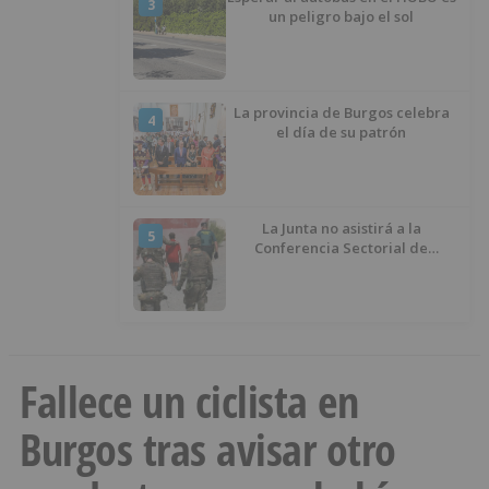
3
un peligro bajo el sol
La provincia de Burgos celebra
4
el día de su patrón
La Junta no asistirá a la
5
Conferencia Sectorial de
Infancia y pide el retorno de los
menores a Marruecos desde
Ceuta
Fallece un ciclista en
Burgos tras avisar otro