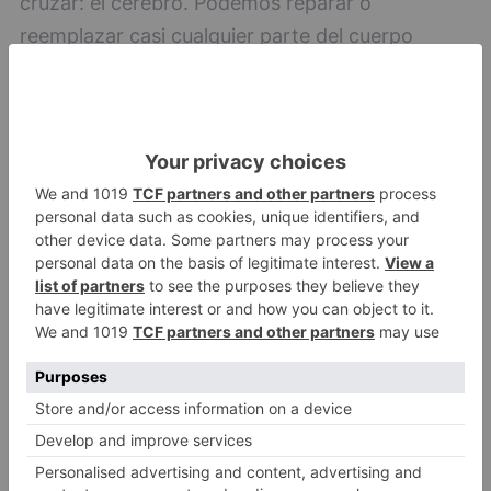
cruzar: el cerebro. Podemos reparar o
reemplazar casi cualquier parte del cuerpo
gracias a la biotecnología o las células madres,
¿pero de qué nos serviría si el cerebro empieza a
emitir señales de deterioro a partir de los 57
años?