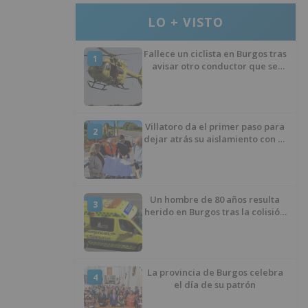
LO + VISTO
Fallece un ciclista en Burgos tras
1
avisar otro conductor que se
había caído de la bicicleta
Villatoro da el primer paso para
2
dejar atrás su aislamiento con el
inicio de la senda peatonal y
ciclista
Un hombre de 80 años resulta
3
herido en Burgos tras la colisión
entre un turismo y un camión
La provincia de Burgos celebra
4
el día de su patrón