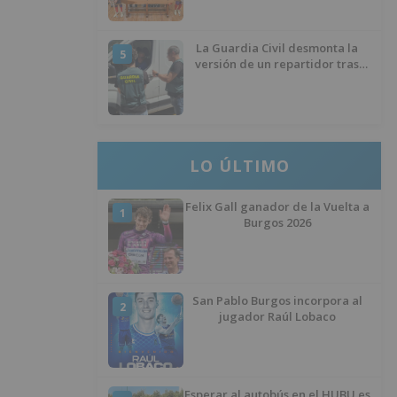
La Guardia Civil desmonta la
5
versión de un repartidor tras
desaparecer 3.256 euros
LO ÚLTIMO
Felix Gall ganador de la Vuelta a
1
Burgos 2026
San Pablo Burgos incorpora al
2
jugador Raúl Lobaco
Esperar al autobús en el HUBU es