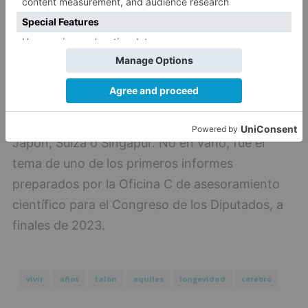
Más allá de la ciencia, el asunto es de máxima
importancia para todos los gobiernos por sus
implicaciones socioeconómicas, y muy
especialmente para España, país con mayor
esperanza de vida de la Unión Europea y
siempre rondando el podio mundial junto a
Japón, Suiza o Singapur. No en vano, fue el
tema de uno de los primeros informes
preparados por la Oficina C de asesoramiento
científico para el Congreso de los Diputados, a
finales de 2023.
vivir
años
talón
aquiles
longevidad
cerebro