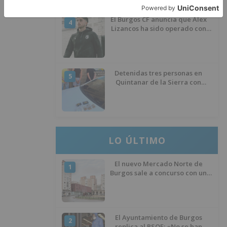
El Burgos CF anuncia que Álex
4
Lizancos ha sido operado con
éxito del menisco de su rodilla
izquierda
Detenidas tres personas en
5
Quintanar de la Sierra con
hachís, cocaína y marihuana
ocultos en su vehículo
LO ÚLTIMO
El nuevo Mercado Norte de
1
Burgos sale a concurso con un
presupuesto de 21,7 millones
El Ayuntamiento de Burgos
2
replica al PSOE: «No se han