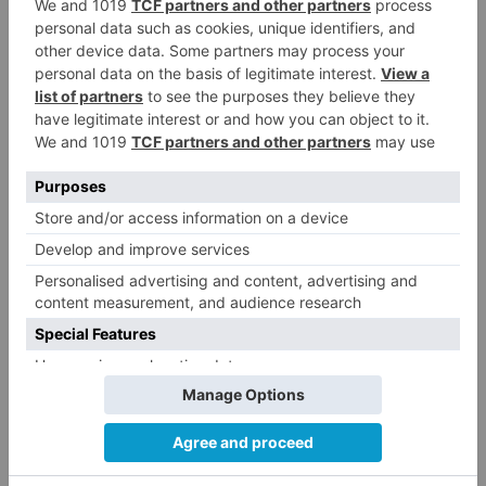
Burgos
vox
lleva
pleno
iniciativa
apoyar
ley
maltrato
personas
mayores
LO + VISTO
Detienen a un joven de 27 años
1
por el robo de cableado y por
atentado contra los agentes
Calor y posibles tormentas en
2
Burgos durante el eclipse del 12
de agosto
Santiago Lencina, nuevo
3
refuerzo del Burgos CF para la
temporada 2026/27