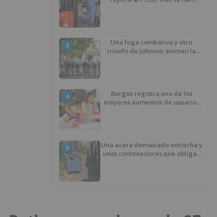
interrumpido» las
desinfecciones municipales
Una fuga combativa y otro
3
triunfo de Johnson animan la
penúltima jornada de la Vuelta a
Burgos
Burgos registra uno de los
4
mayores aumentos de usuarios
de ‘Conciliamos Verano’, con
1.267 niños
Una acera demasiado estrecha y
5
unos contenedores que obligan
a buscar otro camino