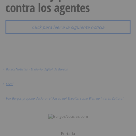
contra los agentes
Click para leer a la siguiente noticia
>
BurgosNoticias - El diario digital de Burgos
>
Local
>
Vox Burgos propone declarar el Paseo del Espolón como Bien de Interés Cultural
Portada