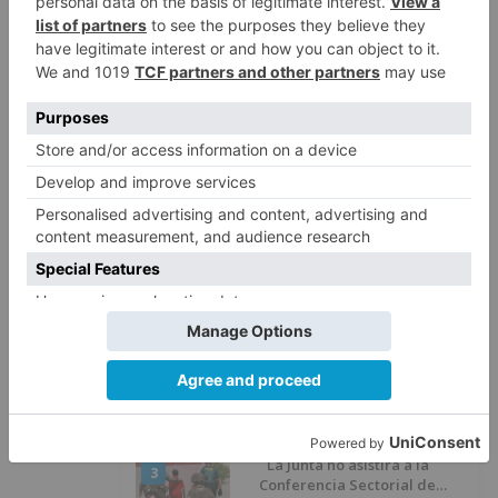
Detenidas tres personas en
5
Quintanar de la Sierra con
hachís, cocaína y marihuana
ocultos en su vehículo
LO ÚLTIMO
Esperar al autobús en el HUBU es
1
un peligro bajo el sol
La provincia de Burgos celebra
2
el día de su patrón
La Junta no asistirá a la
3
Conferencia Sectorial de