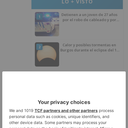
LO + VISTO
Detienen a un joven de 27 años
1
por el robo de cableado y por
atentado contra los agentes
Calor y posibles tormentas en
2
Burgos durante el eclipse del 12
de agosto
Santiago Lencina, nuevo
3
refuerzo del Burgos CF para la
temporada 2026/27
El Burgos CF anuncia que Álex
4
Lizancos ha sido operado con
éxito del menisco de su rodilla
izquierda