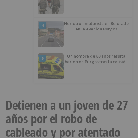
Infancia y pide el retorno de los
menores a Marruecos desde
Ceuta
Herido un motorista en Belorado
4
en la Avenida Burgos
Un hombre de 80 años resulta
5
herido en Burgos tras la colisión
entre un turismo y un camión
Detienen a un joven de 27
años por el robo de
cableado y por atentado