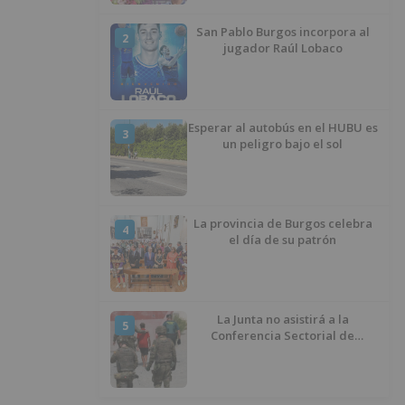
San Pablo Burgos incorpora al
2
jugador Raúl Lobaco
Esperar al autobús en el HUBU es
3
un peligro bajo el sol
La provincia de Burgos celebra
4
el día de su patrón
La Junta no asistirá a la
5
Conferencia Sectorial de
Infancia y pide el retorno de los
menores a Marruecos desde
Ceuta