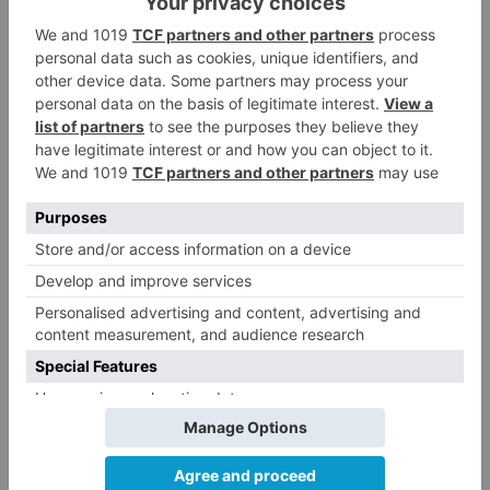
vox
considera
equipo
gobierno
suprimido
lanzadera
ave
mieditis
LO + VISTO
Fallece un ciclista en Burgos tras
1
avisar otro conductor que se
había caído de la bicicleta
Villatoro da el primer paso para
2
dejar atrás su aislamiento con el
inicio de la senda peatonal y
ciclista
Un hombre de 80 años resulta
3