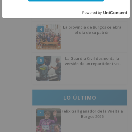
herido en Burgos tras la colisión
entre un turismo y un camión
La provincia de Burgos celebra
4
el día de su patrón
La Guardia Civil desmonta la
5
versión de un repartidor tras
desaparecer 3.256 euros
LO ÚLTIMO
Felix Gall ganador de la Vuelta a
1
Burgos 2026