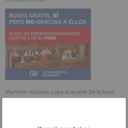
Martínez-Acitores culpa al alcalde De la Rosa
por consentir todo esto a Marañón, lo considera
un desprecio a los burgaleses y se pregunta
cuánto ha costado este viaje de Marañón para
defender algo "en lo que no cree".