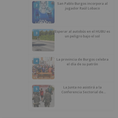
San Pablo Burgos incorpora al
2
jugador Raúl Lobaco
Esperar al autobús en el HUBU es
3
un peligro bajo el sol
La provincia de Burgos celebra
4
el día de su patrón
La Junta no asistirá a la
5
Conferencia Sectorial de
Infancia y pide el retorno de los
menores a Marruecos desde
Ceuta