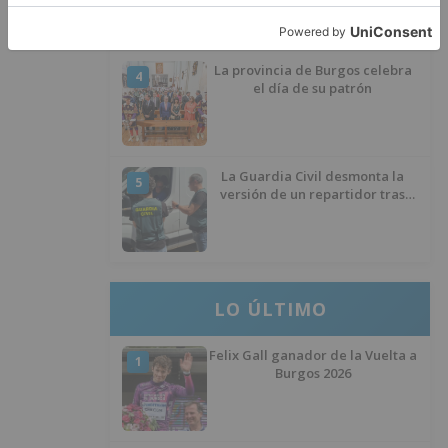
La provincia de Burgos celebra
4
el día de su patrón
La Guardia Civil desmonta la
5
versión de un repartidor tras
desaparecer 3.256 euros
LO ÚLTIMO
Felix Gall ganador de la Vuelta a
1
Burgos 2026