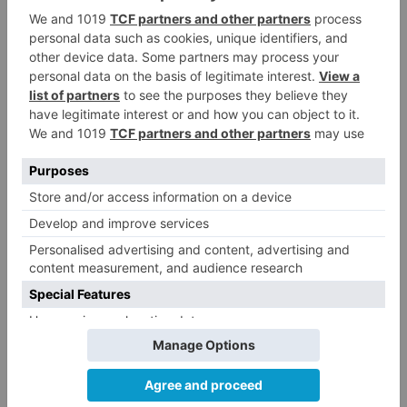
vox
niega
apoyo
presupuestos
acusa
pp
incumplimientos
sistemáticos
LO + VISTO
Fallece un ciclista en Burgos tras
1
avisar otro conductor que se
había caído de la bicicleta
Villatoro da el primer paso para
2
dejar atrás su aislamiento con el
inicio de la senda peatonal y
ciclista
Un hombre de 80 años resulta
3
herido en Burgos tras la colisión
entre un turismo y un camión