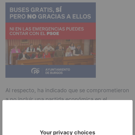
Al respecto, ha indicado que se comprometieron
a no incluir una partida económica en el
presupuesto, pero nunca dijeron que no iban a
redactar el proyecto, por lo que ha reiterado que
con Vox no ha habido ningún incumplimiento.