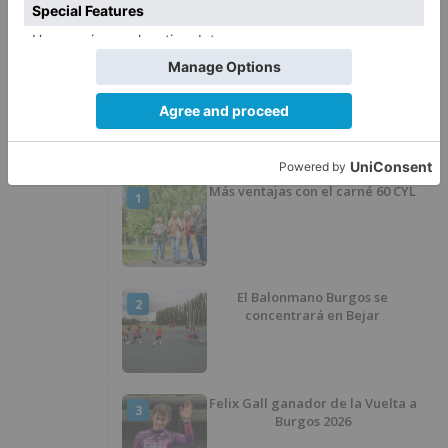
La Guardia Civil desmonta la
5
versión de un repartidor tras
desaparecer 3.256 euros
LO ÚLTIMO
Más ventajas con el carné 60 CYL
1
El Balonmano Burgos se
2
concentrará en Bejar
Felix Gall ganador de la Vuelta a
3
Burgos 2026