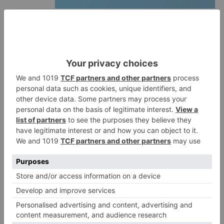
Fallece un ciclista en Burgos tras
1
avisar otro conductor que se
había caído de la bicicleta
Villatoro da el primer paso para
2
dejar atrás su aislamiento con el
inicio de la senda peatonal y
ciclista
Un hombre de 80 años resulta
3
herido en Burgos tras la colisión
entre un turismo y un camión
La provincia de Burgos celebra
4
el día de su patrón