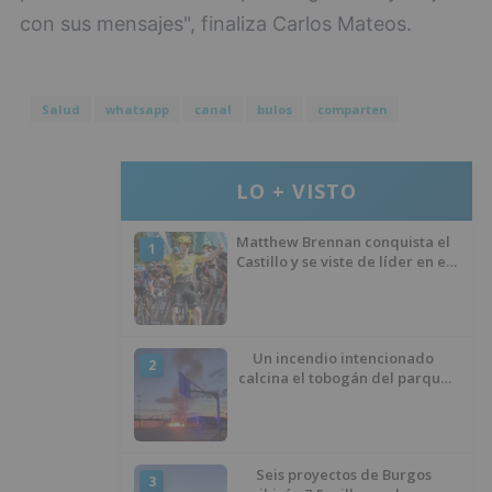
con sus mensajes", finaliza Carlos Mateos.
Salud
whatsapp
canal
bulos
comparten
LO + VISTO
Matthew Brennan conquista el
1
Castillo y se viste de líder en el
estreno de la Vuelta a Burgos
Un incendio intencionado
2
calcina el tobogán del parque
infantil del Barrio del Pilar de
Burgos
Seis proyectos de Burgos
3