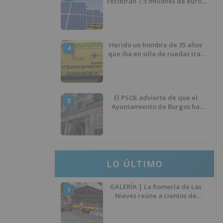
recibirán 7,5 millones de euros
para impulsar plantas solares
Herido un hombre de 35 años
4
que iba en silla de ruedas tras
ser atropellado en Burgos
El PSOE advierte de que el
5
Ayuntamiento de Burgos ha
"vaciado la hucha" y depende
del Ministerio para sostener las
inversiones
LO ÚLTIMO
GALERÍA | La Romería de Las
1
Nieves reúne a cientos de
personas en Las Machorras