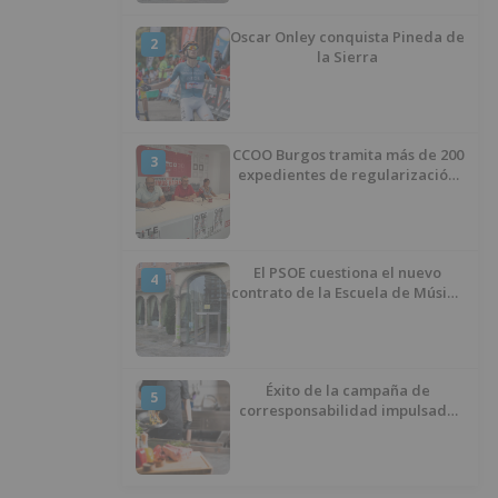
Oscar Onley conquista Pineda de
2
la Sierra
CCOO Burgos tramita más de 200
3
expedientes de regularización
de inmigrantes
El PSOE cuestiona el nuevo
4
contrato de la Escuela de Música
por su “urgencia injustificada”
Éxito de la campaña de
5
corresponsabilidad impulsada
por el área de Igualdad
municipal