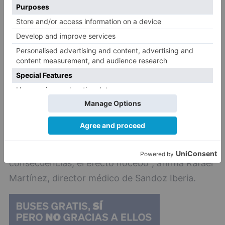
tenemos la obligación de coordinarnos y
trabajar juntos para encontrar la fórmula idónea
para que la información de la que disponen los
usuarios en la Red sea veraz y contrastada.
Debemos tener la capacidad de neutralizar,
responder y aclarar cualquier bulo o información
sesgada que pueda circular por internet. Con
una intervención ágil evitaremos que falsedades
y bulos se propaguen y se instalen en la mente
de los usuarios, evitando entre otras
consecuencias, el efecto nocebo", afirma Rafael
Martínez, director médico de Sandoz Iberia.