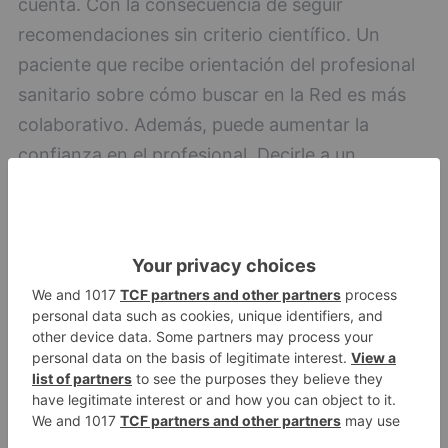
cuenta. Con la consecuencia de seguir
recomendaciones sin criterio científico. Un
paciente que recibe orientación del profesional
sanitario sobre cómo buscar en la Red es más
colaborativo. Además, puede aumentar la
confianza en el profesional. Decirle a un
paciente que deje de mirar en internet porque
todo es falso no conseguirá disuadirle de las
búsquedas en la mayoría de los caos: lo único
que conseguimos es dejarle solo ante el universo
de la información y la desinformación online",
asegura la farmacéutica Marián García, autora
del blog 'Boticaria García' y embajadora de
#SaludsinBulos.
"En este sentido, los profesionales de la salud