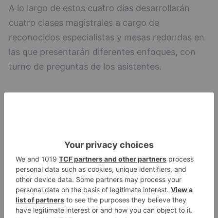
A lo largo de estos cuatro días desarrollarán
cuatro clases magistrales a cargo de
reconocidos especialistas y mesas redondas en
las que presentarán diferentes enfoques, con
turno de preguntas de los asistentes.
x
jornadas
cultura
defensa
analizar
necesidades
actuales
futuras
unión
europea
LO + VISTO
Detienen a un joven de 27 años
1
por el robo de cableado y por
atentado contra los agentes