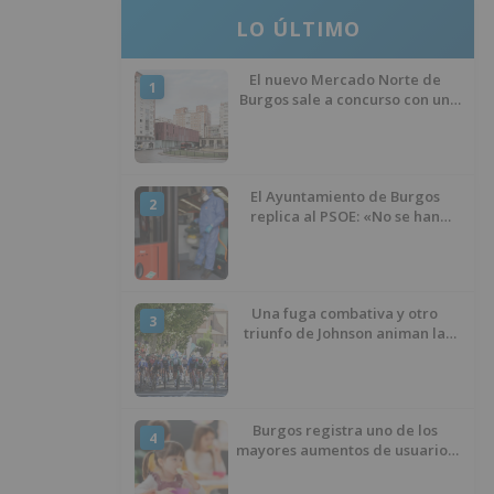
LO ÚLTIMO
El nuevo Mercado Norte de
1
Burgos sale a concurso con un
presupuesto de 21,7 millones
El Ayuntamiento de Burgos
2
replica al PSOE: «No se han
interrumpido» las
desinfecciones municipales
Una fuga combativa y otro
3
triunfo de Johnson animan la
penúltima jornada de la Vuelta a
Burgos
Burgos registra uno de los
4
mayores aumentos de usuarios
de ‘Conciliamos Verano’, con
1.267 niños