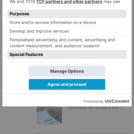
Calor y posibles tormentas en
2
Burgos durante el eclipse del 12
de agosto
Santiago Lencina, nuevo
3
refuerzo del Burgos CF para la
temporada 2026/27
El Burgos CF anuncia que Álex
4
Lizancos ha sido operado con
éxito del menisco de su rodilla
izquierda
Detenidas tres personas en
5
Quintanar de la Sierra con
hachís, cocaína y marihuana
ocultos en su vehículo