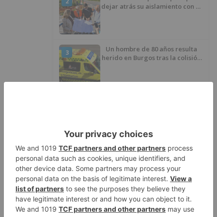
2
dejar atrás su aislamiento con el
inicio de la senda peatonal y
ciclista
Un hombre de 80 años resulta
3
herido en Burgos tras la colisión
entre un turismo y un camión
La provincia de Burgos celebra
4
el día de su patrón
La Guardia Civil desmonta la
5
versión de un repartidor tras
desaparecer 3.256 euros
LO ÚLTIMO