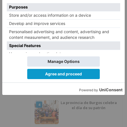
Felix Gall ganador de la Vuelta a
1
Burgos 2026
San Pablo Burgos incorpora al
2
jugador Raúl Lobaco
Esperar al autobús en el HUBU es
3
un peligro bajo el sol
La provincia de Burgos celebra
4
el día de su patrón