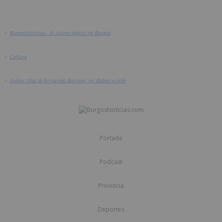
>
BurgosNoticias - El diario digital de Burgos
>
Cultura
>
Xabier Díaz & Fernando Barroso, en Babieca Folk
Portada
Podcast
Provincia
Deportes