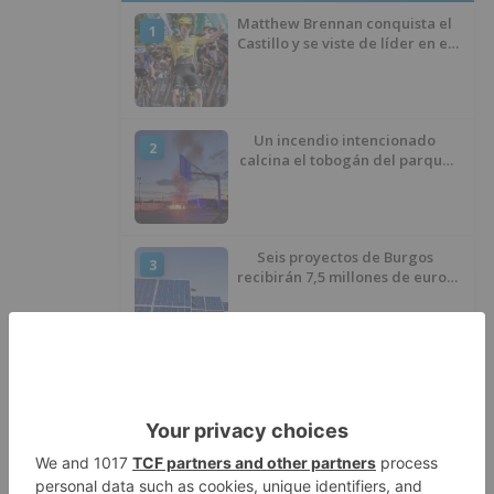
Matthew Brennan conquista el
1
Castillo y se viste de líder en el
estreno de la Vuelta a Burgos
Un incendio intencionado
2
calcina el tobogán del parque
infantil del Barrio del Pilar de
Burgos
Seis proyectos de Burgos
3
recibirán 7,5 millones de euros
para impulsar plantas solares
Herido un hombre de 35 años
4
que iba en silla de ruedas tras
ser atropellado en Burgos
El PSOE advierte de que el