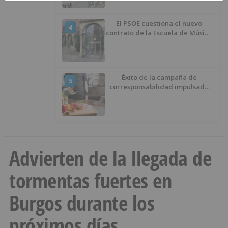
El PSOE cuestiona el nuevo
4
contrato de la Escuela de Música
por su “urgencia injustificada”
Éxito de la campaña de
5
corresponsabilidad impulsada
por el área de Igualdad
municipal
Advierten de la llegada de
tormentas fuertes en
Burgos durante los
próximos días