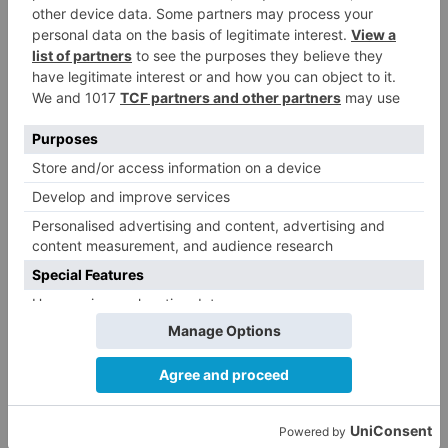
5
Ayuntamiento de Burgos ha
"vaciado la hucha" y depende
del Ministerio para sostener las
inversiones
LO ÚLTIMO
GALERÍA | La Romería de Las
1
Nieves reúne a cientos de
personas en Las Machorras
Oscar Onley conquista Pineda de
2
la Sierra
CCOO Burgos tramita más de 200
3
expedientes de regularización
de inmigrantes