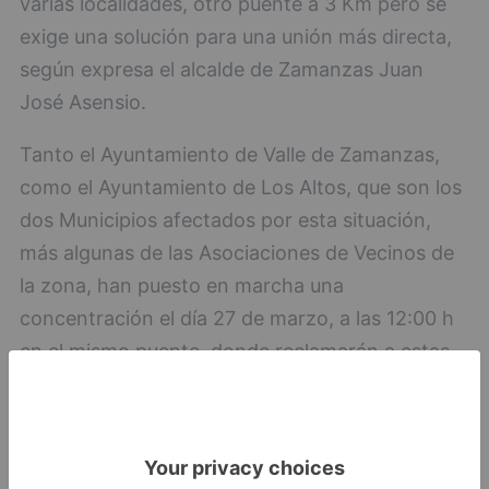
varias localidades, otro puente a 3 Km pero se
exige una solución para una unión más directa,
según expresa el alcalde de Zamanzas Juan
José Asensio.
Tanto el Ayuntamiento de Valle de Zamanzas,
como el Ayuntamiento de Los Altos, que son los
dos Municipios afectados por esta situación,
más algunas de las Asociaciones de Vecinos de
la zona, han puesto en marcha una
concentración el día 27 de marzo, a las 12:00 h
en el mismo puente, donde reclamarán a estas
administraciones que no olviden la situación en
que se encuentran las infraestructuras de la
zona.