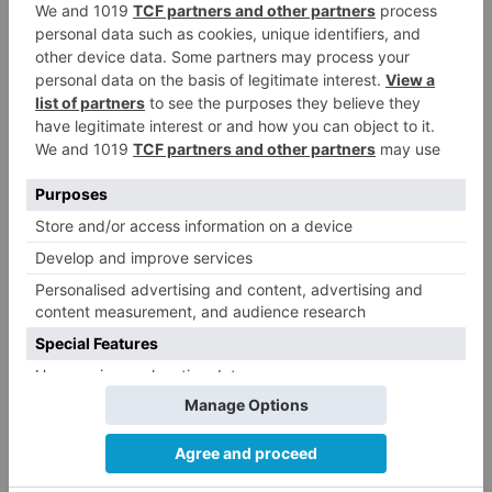
zamanzas
altos
unen
pidiendo
arreglo
puente
robredo
LO + VISTO
Barrio (PSOE) denuncia que la
1
apertura del Castillo responde a
“una foto” y no a la culminación
del proyecto
El poblado de El Encuentro de
2
Burgos a punto de culminar su
proceso de realojo
Un libro rescata la historia y
3
memoria del pueblo burgalés de
Huérmeces