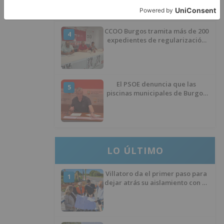
CCOO Burgos tramita más de 200
4
expedientes de regularización
de inmigrantes
El PSOE denuncia que las
5
piscinas municipales de Burgos
llevan seis meses sin la
desinfección obligatoria contra
plagas
LO ÚLTIMO
Villatoro da el primer paso para
1
dejar atrás su aislamiento con el
inicio de la senda peatonal y
ciclista