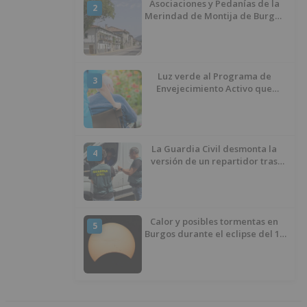
Asociaciones y Pedanías de la
2
Merindad de Montija de Burgos
piden la reapertura de la
farmacia de Villasante
Luz verde al Programa de
3
Envejecimiento Activo que
experimenta cada una mayor
demanda
La Guardia Civil desmonta la
4
versión de un repartidor tras
desaparecer 3.256 euros
Calor y posibles tormentas en
5
Burgos durante el eclipse del 12
de agosto