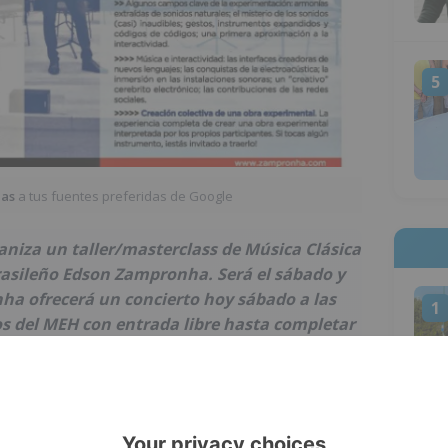
5
ias
a tus fuentes preferidas de Google
aniza un taller/masterclass de Música Clásica
rasileño Edson Zampronha. Será el sábado y
a ofrecerá un concierto hoy sábado a las
1
tos del MEH con entrada libre hasta completar