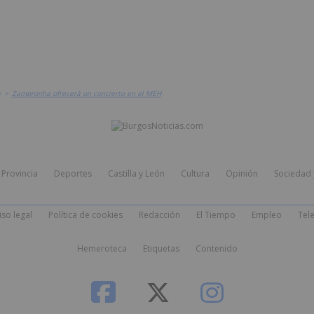
a
>
Zampronha ofrecerá un concierto en el MEH
Provincia
Deportes
Castilla y León
Cultura
Opinión
Sociedad 
iso legal
Política de cookies
Redacción
El Tiempo
Empleo
Tele
Hemeroteca
Etiquetas
Contenido