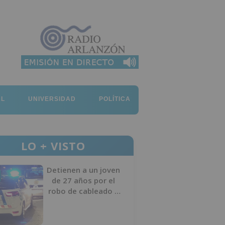
AL
UNIVERSIDAD
POLÍTICA
LO + VISTO
Detienen a un joven
de 27 años por el
robo de cableado y
por atentado contra
los agentes