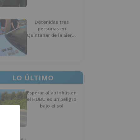
Detenidas tres
personas en
Quintanar de la Sierra
con hachís, cocaína y
marihuana ocultos en
su vehículo
LO ÚLTIMO
Esperar al autobús en
el HUBU es un peligro
bajo el sol