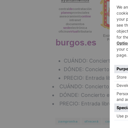
CUÁNDO: Concierto,10 de 
DÓNDE: Concierto en el sa
PRECIO: Entrada libre.
CUÁNDO: Concierto,10 de di
DÓNDE: Concierto en el sal
PRECIO: Entrada libre.
zampronha
ofrecerá
concierto