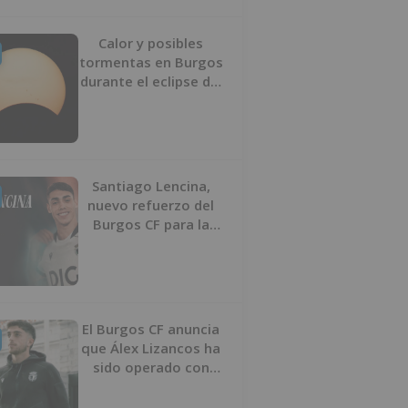
Calor y posibles
tormentas en Burgos
durante el eclipse del
12 de agosto
Santiago Lencina,
nuevo refuerzo del
Burgos CF para la
temporada 2026/27
El Burgos CF anuncia
que Álex Lizancos ha
sido operado con
éxito del menisco de
su rodilla izquierda