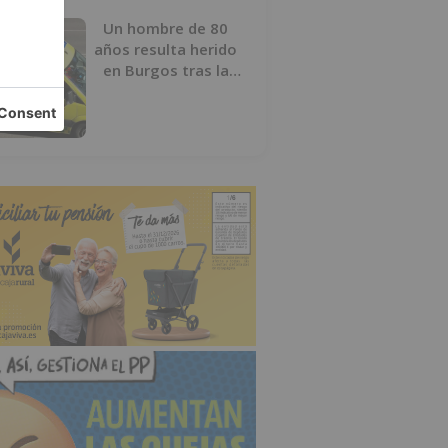
Un hombre de 80
años resulta herido
en Burgos tras la
colisión entre un
turismo y un camión