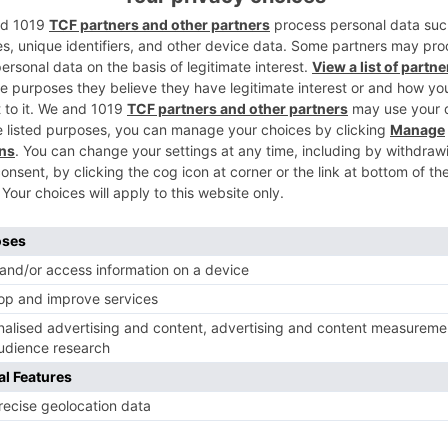
2
3
diciembre,20:15 h.
lón de actos del MEH.
ciembre,20:15 h.
4
ón de actos del MEH.
meh