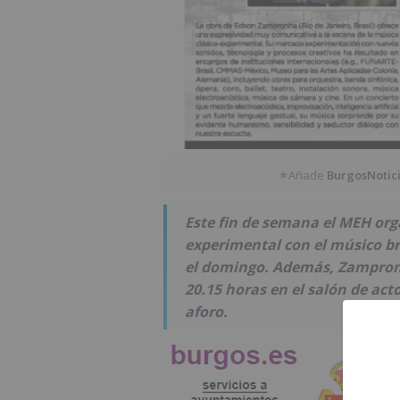
Añade
BurgosNotic
★
Este fin de semana el MEH org
experimental con el músico b
el domingo. Además, Zampronh
20.15 horas en el salón de ac
aforo.