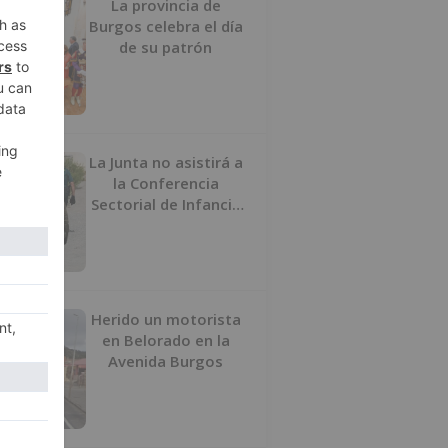
La provincia de
Burgos celebra el día
de su patrón
La Junta no asistirá a
la Conferencia
Sectorial de Infancia
y pide el retorno de
los menores a
Marruecos desde
Ceuta
Herido un motorista
en Belorado en la
Avenida Burgos