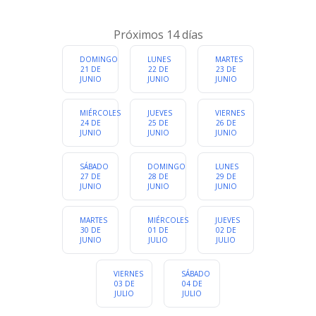
LITERATURA Y
OTROS
EXPOSICIONES
CHARLAS
Próximos 14 días
Cualquier categoria
DOMINGO
LUNES
MARTES
21 DE
22 DE
23 DE
JUNIO
JUNIO
JUNIO
MIÉRCOLES
JUEVES
VIERNES
24 DE
25 DE
26 DE
JUNIO
JUNIO
JUNIO
SÁBADO
DOMINGO
LUNES
27 DE
28 DE
29 DE
JUNIO
JUNIO
JUNIO
MARTES
MIÉRCOLES
JUEVES
30 DE
01 DE
02 DE
JUNIO
JULIO
JULIO
VIERNES
SÁBADO
03 DE
04 DE
JULIO
JULIO