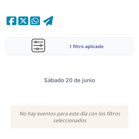
1 filtro aplicado
Sábado 20 de junio
POPULARES
MÚSICA
GASTRONOMÍA
No hay eventos para este día con los filtros
FAMILIAR
DEPORTES
ESPECTÁCULOS
seleccionados