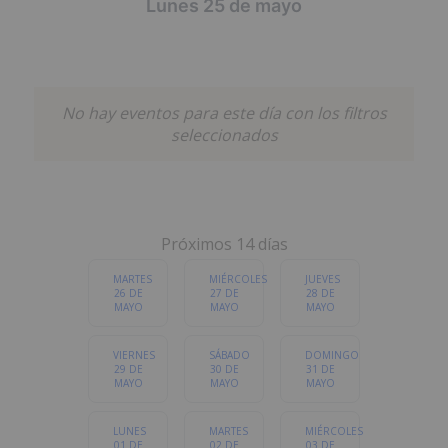
Lunes 25 de mayo
POPULARES
MÚSICA
GASTRONOMÍA
No hay eventos para este día con los filtros
FAMILIAR
DEPORTES
ESPECTÁCULOS
seleccionados
LITERATURA Y
OTROS
EXPOSICIONES
CHARLAS
Próximos 14 días
Cualquier categoria
MARTES
MIÉRCOLES
JUEVES
26 DE
27 DE
28 DE
MAYO
MAYO
MAYO
VIERNES
SÁBADO
DOMINGO
29 DE
30 DE
31 DE
MAYO
MAYO
MAYO
LUNES
MARTES
MIÉRCOLES
01 DE
02 DE
03 DE