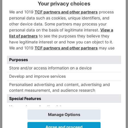
>
BurgosNoticias - El diario digital de Burgos