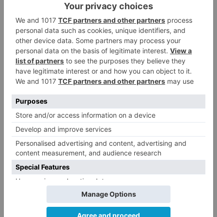
>
BurgosNoticias - El diario digital de Burgos