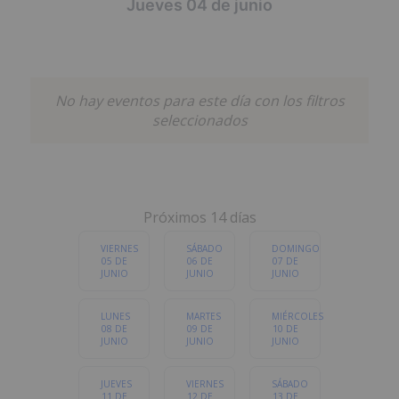
Jueves 04 de junio
POPULARES
MÚSICA
GASTRONOMÍA
No hay eventos para este día con los filtros
FAMILIAR
DEPORTES
ESPECTÁCULOS
seleccionados
LITERATURA Y
OTROS
EXPOSICIONES
CHARLAS
Próximos 14 días
Cualquier categoria
VIERNES
SÁBADO
DOMINGO
05 DE
06 DE
07 DE
JUNIO
JUNIO
JUNIO
LUNES
MARTES
MIÉRCOLES
08 DE
09 DE
10 DE
JUNIO
JUNIO
JUNIO
JUEVES
VIERNES
SÁBADO
11 DE
12 DE
13 DE