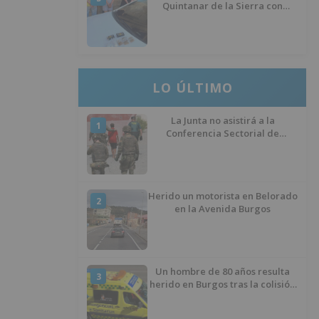
Quintanar de la Sierra con
hachís, cocaína y marihuana
ocultos en su vehículo
LO ÚLTIMO
La Junta no asistirá a la
1
Conferencia Sectorial de
Infancia y pide el retorno de los
menores a Marruecos desde
Ceuta
Herido un motorista en Belorado
2
en la Avenida Burgos
Un hombre de 80 años resulta
3
herido en Burgos tras la colisión
entre un turismo y un camión