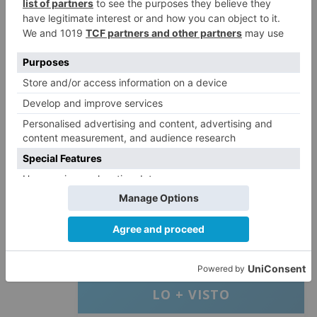
de marzo y deberán formalizarse mediante el
envío de un correo electrónico a
visitas@aguasdeburgos.com
, indicando los
datos personales y el horario deseado. Para
participar, será necesario contar con calzado
cómodo y una condición física adecuada,
debido a las características del recorrido interior
de la instalación.
Universidad de Burgos
UBU
Salud
Sociedad
Ciencia
Sostenibilidad
Innovación
LO + VISTO