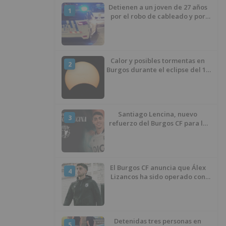
Detienen a un joven de 27 años
1
por el robo de cableado y por
atentado contra los agentes
Calor y posibles tormentas en
2
Burgos durante el eclipse del 12
de agosto
Santiago Lencina, nuevo
3
refuerzo del Burgos CF para la
temporada 2026/27
El Burgos CF anuncia que Álex
4
Lizancos ha sido operado con
éxito del menisco de su rodilla
izquierda
Detenidas tres personas en
5