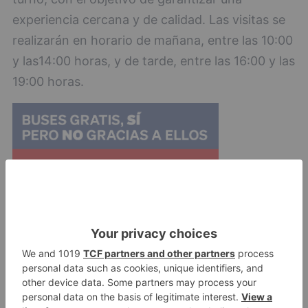
experiencia cercana y de calidad. Las visitas se
realizarán en horario de mañana, entre las 10:00
y las14:00 horas, y de tarde, entre las 16:00 y las
19:00 horas.
Las inscripciones estarán abiertas del 17 al 26