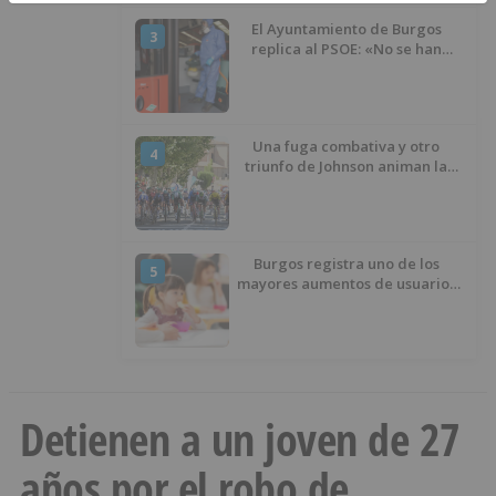
El Ayuntamiento de Burgos
3
replica al PSOE: «No se han
interrumpido» las
desinfecciones municipales
Una fuga combativa y otro
4
triunfo de Johnson animan la
penúltima jornada de la Vuelta a
Burgos
Burgos registra uno de los
5
mayores aumentos de usuarios
de ‘Conciliamos Verano’, con
1.267 niños
Detienen a un joven de 27
años por el robo de