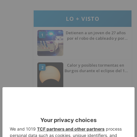
LO + VISTO
Detienen a un joven de 27 años
1
por el robo de cableado y por
atentado contra los agentes
Calor y posibles tormentas en
2
Burgos durante el eclipse del 12
de agosto
Santiago Lencina, nuevo
3
refuerzo del Burgos CF para la
temporada 2026/27
El Burgos CF anuncia que Álex
4
Lizancos ha sido operado con