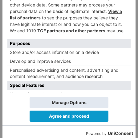
éxito del menisco de su rodilla
izquierda
Detenidas tres personas en
5
Quintanar de la Sierra con
hachís, cocaína y marihuana
ocultos en su vehículo
LO ÚLTIMO
Fallece un ciclista en Burgos tras
1
avisar otro conductor que se
había caído de la bicicleta
El nuevo Mercado Norte de
2
Burgos sale a concurso con un
presupuesto de 21,7 millones