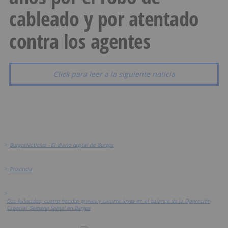
cableado y por atentado
contra los agentes
Click para leer a la siguiente noticia
>
BurgosNoticias - El diario digital de Burgos
>
Provincia
>
Dos fallecidos, cuatro heridos graves y catorce leves en el balance de la Operación
Especial 'Semana Santa' en Burgos