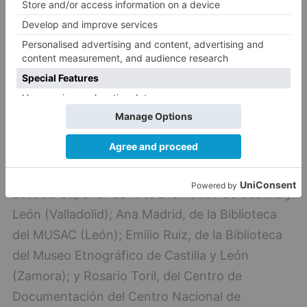
El coloquio ‘Bibliotecas especializadas’ ha
ocupado la sesión de la tarde con Berta
Cuadrado, responsable de la Biblioteca de la
Escuela Superior de Arte Dramático de Castilla y
León (Valladolid); Ana Madrid, de la Biblioteca
del MUSAC (León); Emilio Ruiz, de la Biblioteca
del Museo Etnográfico de Castilla y León
(Zamora); y Rosario Toril, del Centro de
Documentación del Centro Nacional de