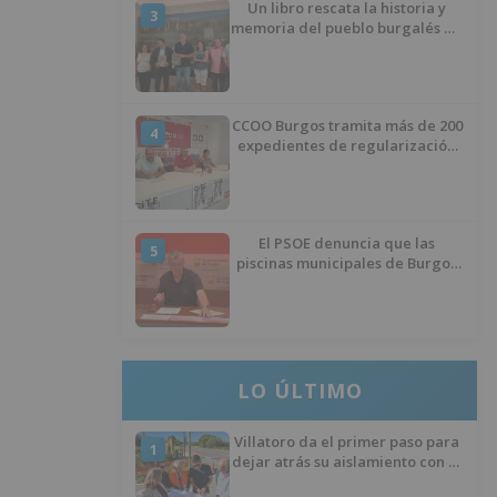
Un libro rescata la historia y
3
memoria del pueblo burgalés de
Huérmeces
CCOO Burgos tramita más de 200
4
expedientes de regularización
de inmigrantes
El PSOE denuncia que las
5
piscinas municipales de Burgos
llevan seis meses sin la
desinfección obligatoria contra
plagas
LO ÚLTIMO
Villatoro da el primer paso para
1
dejar atrás su aislamiento con el
inicio de la senda peatonal y