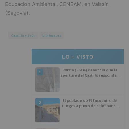
Educación Ambiental, CENEAM, en Valsaín
(Segovia).
Castilla y León
bibliotecas
LO + VISTO
Barrio (PSOE) denuncia que la
1
apertura del Castillo responde a
“una foto” y no a la culminación
del proyecto
El poblado de El Encuentro de
2
Burgos a punto de culminar su
proceso de realojo