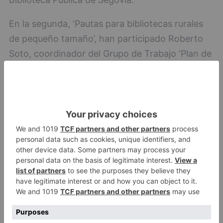
En la segunda, ‘Pautas para bibliotecas rurales
de pequeño tamaño’, han participado Roberto
Soto, coordinador del Grupo de Trabajo ‘Plan de
Especial Atención al Medio Rural’ del Consejo de
Cooperación Bibliotecaria; Cristina Jerez, de la
Biblioteca Municipal de Pravia (Asturias);
Manuela Busto, de la Biblioteca Municipal de
Castropol (Asturias); y Juan Ayres, miembro de
la Federación Española de Municipios y
Provincias.