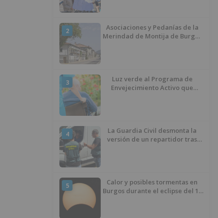
ciclista
Asociaciones y Pedanías de la
2
Merindad de Montija de Burgos
piden la reapertura de la
farmacia de Villasante
Luz verde al Programa de
3
Envejecimiento Activo que
experimenta cada una mayor
demanda
La Guardia Civil desmonta la
4
versión de un repartidor tras
desaparecer 3.256 euros
Calor y posibles tormentas en
5
Burgos durante el eclipse del 12
de agosto