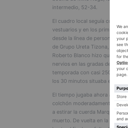
intermedio, 52-34.
El cuadro local seguía con una 
vestuarios y en los primeros c
desde la línea de personal, 63-
de Grupo Ureta Tizona, pero la 
Roberto Blanco hizo que recort
nervios en las gradas de un Pla
temporada con casi 2500 espect
los 30 minutos situaba el 71-59 
El tiempo jugaba ahora a favor 
colchón moderadamente cómodo c
a estirar la cuerda Marquis Jac
muerto. De vuelta en la cancha