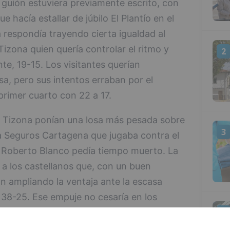
 guión estuviera previamente escrito, con
hacía estallar de júbilo El Plantío en el
 respondía trayendo cierta igualdad al
izona quien quería controlar el ritmo y
2
e, 19-15. Los visitantes querían
sa, pero sus intentos erraban por el
 primer cuarto con 22 a 17.
 Tizona ponían una losa más pesada sobre
3
a Seguros Cartagena que jugaba contra el
e Roberto Blanco pedía tiempo muerto. La
a los castellanos que, con un buen
n ampliando la ventaja ante la escasa
 38-25. Ese empuje no cesaría en los
a mitad y, con una canasta sobre la
4
nís Pombar sellaban la máxima al