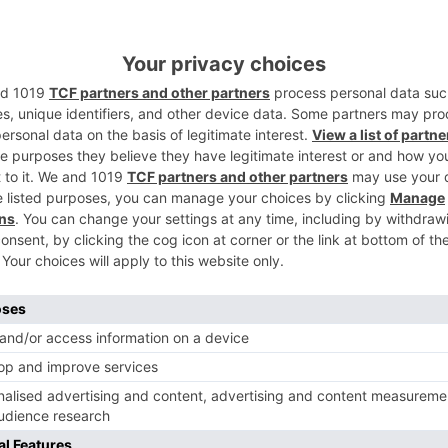
intensidad muy alta tras el paso por los
ompases de la segunda mitad ponía el +25
5
38. El partido parecía ya decantado a favor
necesidad de victoria del plantel de
aran distancias e hicieran aparecer ciertos
ntío que presentó la mejor entrada de la
adores. Un triple visitante al término de
y todo por decidir en el último acto.
de los burgaleses, que disponían de un
on el que afrontar la recta final. Volvía
kson con el 80-64 y obligaba al tiempo
 esa distancia se mantuvo estable casi