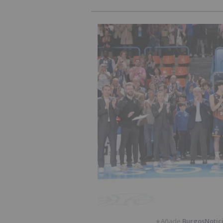
Añade
BurgosNotic
★