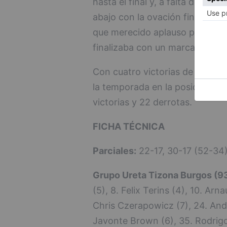
hasta el final y, a falta de 1:01
abajo con la ovación final a su
que merecido aplauso por parte
finalizaba con un marcador de 
Con cuatro victorias de manera
la temporada en la posición nú
victorias y 22 derrotas.
FICHA TÉCNICA
Parciales:
22-17, 30-17 (52-34)
Grupo Ureta Tizona Burgos (93
(5), 8. Felix Terins (4), 10. Arn
Chris Czerapowicz (7), 24. Andy
Javonte Brown (6), 35. Rodrigo