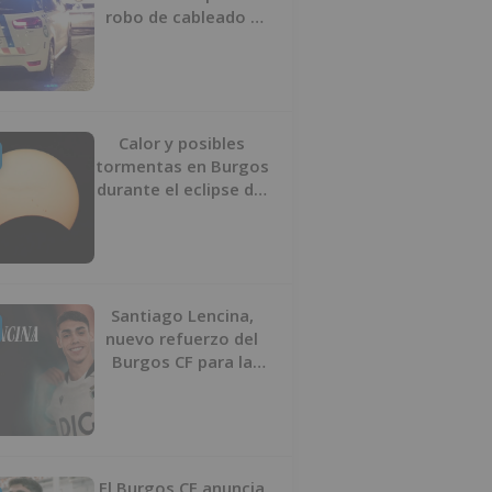
robo de cableado y
por atentado contra
los agentes
Calor y posibles
tormentas en Burgos
durante el eclipse del
12 de agosto
Santiago Lencina,
nuevo refuerzo del
Burgos CF para la
temporada 2026/27
El Burgos CF anuncia