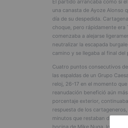
El partido arrancaba como si el
una canasta de Ayoze Alonso que 
día de su despedida. Cartagena
choque, pero rápidamente era T
comenzaba a alejarse ligerament
neutralizar la escapada burgale
camino y se llegaba al final del
Cuatro puntos consecutivos de
las espaldas de un Grupo Caes
reloj, 26-17 en el momento qu
reanudación benefició aún más 
porcentaje exterior, continuaba
respuesta de los cartageneros,
minutos que restaban de primer
bocina de Mike Nuga, los de De