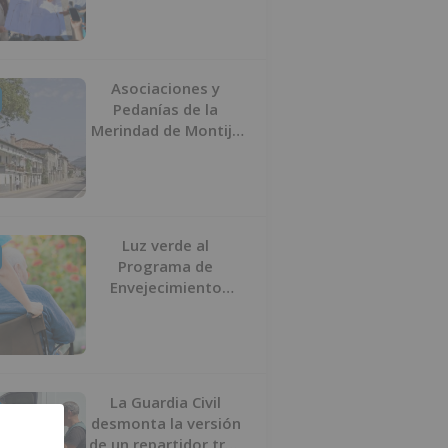
peatonal y ciclista
Asociaciones y
Pedanías de la
Merindad de Montija
de Burgos piden la
reapertura de la
farmacia de
Villasante
Luz verde al
Programa de
Envejecimiento
Activo que
experimenta cada
una mayor demanda
La Guardia Civil
desmonta la versión
de un repartidor tras