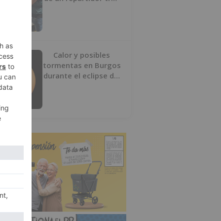
desaparecer 3.256
euros
Calor y posibles
tormentas en Burgos
durante el eclipse del
12 de agosto