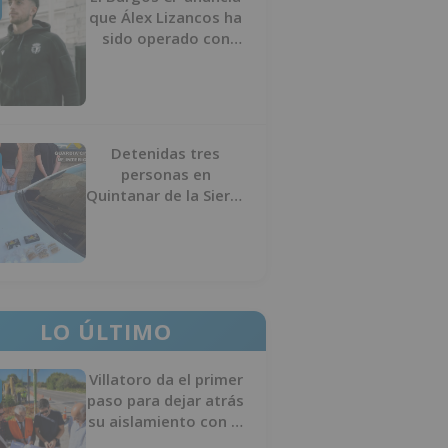
que Álex Lizancos ha
sido operado con
éxito del menisco de
su rodilla izquierda
Detenidas tres
personas en
Quintanar de la Sierra
con hachís, cocaína y
marihuana ocultos en
su vehículo
LO ÚLTIMO
Villatoro da el primer
paso para dejar atrás
su aislamiento con el
inicio de la senda