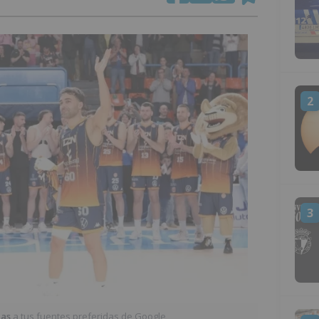
2
3
ias
a tus fuentes preferidas de Google