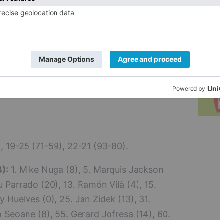
 para la conclusión, el pabellón se venía
 capitán. Ayoze Alonso disfrutó de un más
 de su público mientras el encuentro
93 a 80.
 consecutiva, Grupo Ureta Tizona finaliza
mero 13, con un balance general de 10
, 19-25 (71-59), 22-21 (93-80).
):
1. Mike Nuga (8), 5. Marquis Jackson
au Parrado (20), 13. Ramón Vilà (4), 15.
 Huelves (0), 25. Jan Zidek (13), 31.
 Seoane (8), 55. Gerard Jofresa (14), 60.