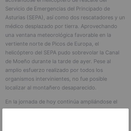
Servicio de Emergencias del Principado de
Asturias (SEPA), así como dos rescatadores y un
médico desplazado por tierra. Aprovechando
una ventana meteorológica favorable en la
vertiente norte de Picos de Europa, el
helicóptero del SEPA pudo sobrevolar la Canal
de Moeño durante la tarde de ayer. Pese al
amplio esfuerzo realizado por todos los
organismos intervinientes, no fue posible
localizar al montañero desaparecido.
En la jornada de hoy continúa ampliándose el
dispositivo integral coordinado por la Agencia
de Protección Civil y Emergencias de la Junta de
Castilla y León. Se ha reforzado el personal del