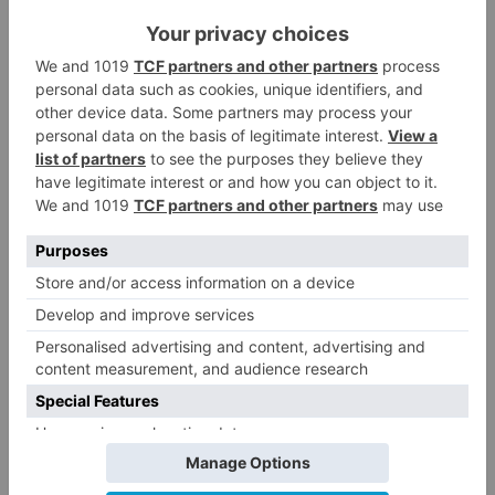
Grupo de Rescate y Salvamento de Protección
Civil, se han incorporado más medios del
operativo de Medio Ambiente de León y la
Guardia Civil ha movilizado hasta cinco equipos
GREIM procedentes de Cangas, Potes, Sabero,
Trives y Mieres.
Durante la mañana de hoy está prevista una
búsqueda técnica intensiva coordinada desde el
Centro Coordinador de Emergencias de
Protección Civil, aprovechando una previsión de
mejora meteorológica desde primeras horas del
día. El helicóptero de rescate de Protección
Civil, junto con los rescatadores del GRS, iniciará
desde primera hora rastreos aéreos y terrestres