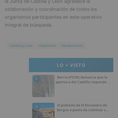
la Junta de Castilla y León agradece la
colaboración y coordinación de todos los
organismos participantes en este operativo
integral de búsqueda.
Castilla y León
dispositivo
desaparecido
LO + VISTO
Barrio (PSOE) denuncia que la
1
apertura del Castillo responde a
“una foto” y no a la culminación
del proyecto
El poblado de El Encuentro de
2
Burgos a punto de culminar su
proceso de realojo