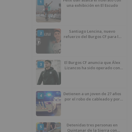
1
una exhibición en El Escudo
Santiago Lencina, nuevo
2
refuerzo del Burgos CF para la
temporada 2026/27
El Burgos CF anuncia que Álex
3
Lizancos ha sido operado con
éxito del menisco de su rodilla
izquierda
Detienen a un joven de 27 años
4
por el robo de cableado y por
atentado contra los agentes
Detenidas tres personas en
5
Quintanar de la Sierra con