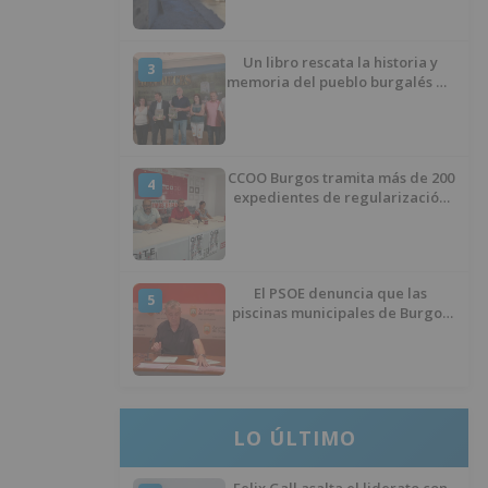
Un libro rescata la historia y
3
memoria del pueblo burgalés de
Huérmeces
CCOO Burgos tramita más de 200
4
expedientes de regularización
de inmigrantes
El PSOE denuncia que las
5
piscinas municipales de Burgos
llevan seis meses sin la
desinfección obligatoria contra
plagas
LO ÚLTIMO
Felix Gall asalta el liderato con