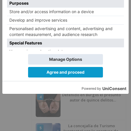
Traumas, heridas y torceduras,
1
entre las principales incidencias
del Sonorama
La Guardia Civil de Burgos frena
2
el intento de comercializar
carne de ovino que llevaba años
congelada y debía ser
incinerada
Castilla y León, en alerta por
3
riesgo extremo de incendios
durante los próximos tres días
Detenido en Burgos el presunto
4
autor de quince delitos
cometidos en 25 días
La concejalía de Turismo
5