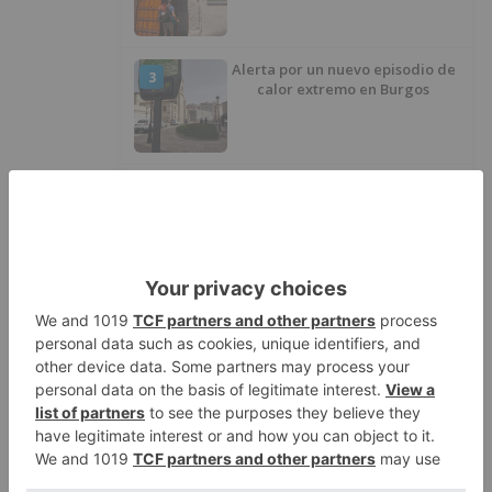
asfalto por el Polígono Industrial
de Burgos
Alerta por un nuevo episodio de
3
calor extremo en Burgos
El 86% de las viviendas de más
4
de 1 millón de euros se
encuentran en Alicante,
Baleares, Barcelona, Gerona,
Madrid y Málaga
Desmantelan una red dedicada
5
a comercializar carne no apta
para el consumo en Burgos
LO ÚLTIMO