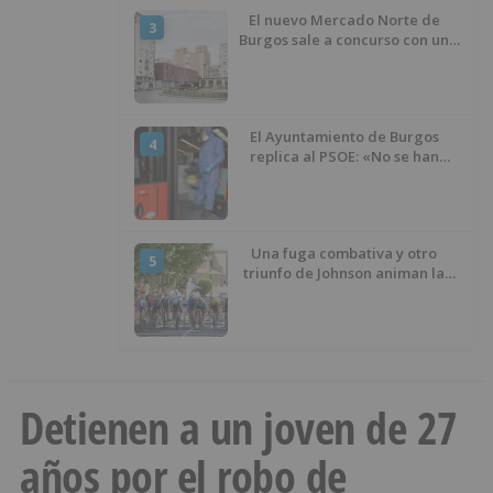
El nuevo Mercado Norte de
3
Burgos sale a concurso con un
presupuesto de 21,7 millones
El Ayuntamiento de Burgos
4
replica al PSOE: «No se han
interrumpido» las
desinfecciones municipales
Una fuga combativa y otro
5
triunfo de Johnson animan la
penúltima jornada de la Vuelta a
Burgos
Detienen a un joven de 27
años por el robo de