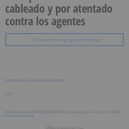
cableado y por atentado
contra los agentes
Click para leer a la siguiente noticia
>
BurgosNoticias - El diario digital de Burgos
>
Local
>
Vox alerta de que el Ayuntamiento de Burgos “colapsa” en 2031 si no logra refinanciar
84 millones de deuda