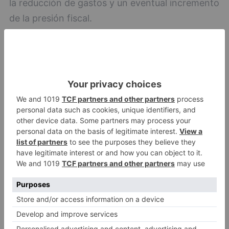
la reducción de gastos y un eventual incremento
de la presión fiscal.
En otro momento de la comparecencia,
Martínez-Acitores ha criticado la cobertura de
una plaza de asesor vinculada a la Vicealcaldía o
al gabinete de Alcaldía. Ha recordado que Vox
renunció a ese puesto durante el anterior
mandato al considerarlo “innecesario” y ha
sostenido que recuperar ahora esa figura “no
tiene sentido” en el contexto económico actual
del Ayuntamiento.