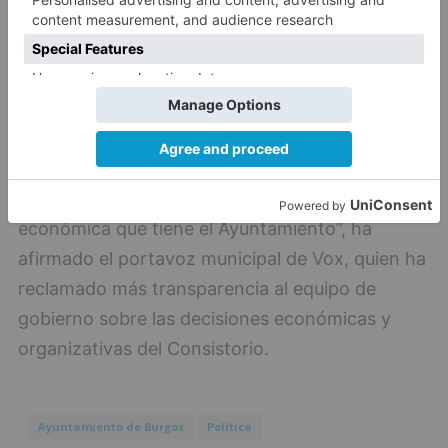
“El gesto es muy grave con la situación
económica que tiene el Ayuntamiento”, ha
afirmado el portavoz municipal de Vox, quien ha
reclamado más transparencia al equipo de
gobierno sobre las decisiones económicas y
organizativas del Consistorio.
Ayuntamiento de Burgos
Política