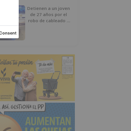
Detienen a un joven
de 27 años por el
robo de cableado y
por atentado contra
los agentes