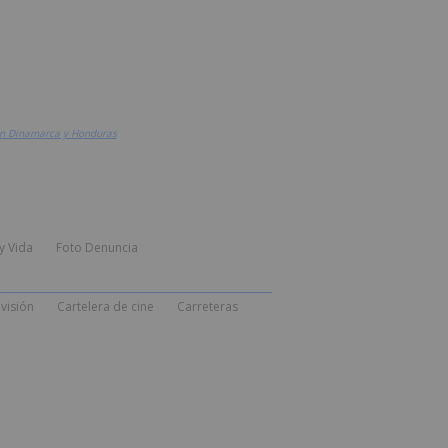
en Dinamarca y Honduras
y Vida
Foto Denuncia
visión
Cartelera de cine
Carreteras