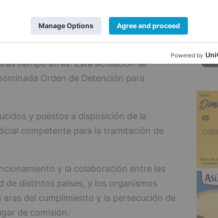
 de la Policía Nacional de Miranda
5
e origen guatemalteco, procedieron a su
obar que la Interpol le buscaba como
micidio doloso –cometido mediante arma
ras tiempo atrás. Esta actuación se
denominada Orden de Detención para
cidos y puestos a disposición de la
icial competente para la tramitación de
uncionamiento y la colaboración entre las
 de distintos países, y los organismos
 aras del cumplimiento y la persecución de
lugar de comisión.