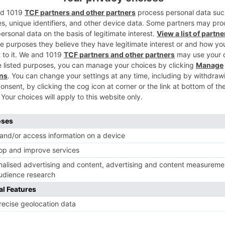
2
es, un ciudadano español fue arrestado en
tendía renovar la documentación de una de
3
acompañaban. Cuando los agentes
encontraron con una Orden Europea de
) contra el progenitor, cursada por las
 asunto calificado como detención ilegal,
e sus propias hijas. Éstas, siguiendo
4
 Menores, fueron atendidas y derivadas a
ección, a la espera de continuar con el
órgano reclamante.