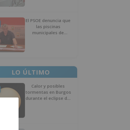
El PSOE denuncia que
las piscinas
municipales de
Burgos llevan seis
meses sin la
desinfección
obligatoria contra
plagas
LO ÚLTIMO
Calor y posibles
tormentas en Burgos
durante el eclipse del
12 de agosto