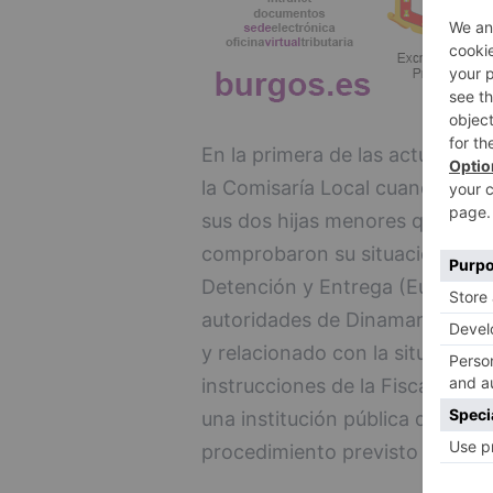
En la primera de las actuacion
la Comisaría Local cuando pre
sus dos hijas menores que le 
comprobaron su situación, se 
Detención y Entrega (Euroorden
autoridades de Dinamarca en un
y relacionado con la situación d
instrucciones de la Fiscalía de
una institución pública de prot
procedimiento previsto por el 