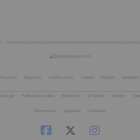
s
>
Detenidos en Miranda dos hombres reclamados internacionalmente por delitos graves 
Provincia
Deportes
Castilla y León
Cultura
Opinión
Sociedad 
iso legal
Política de cookies
Redacción
El Tiempo
Empleo
Tele
Hemeroteca
Etiquetas
Contenido