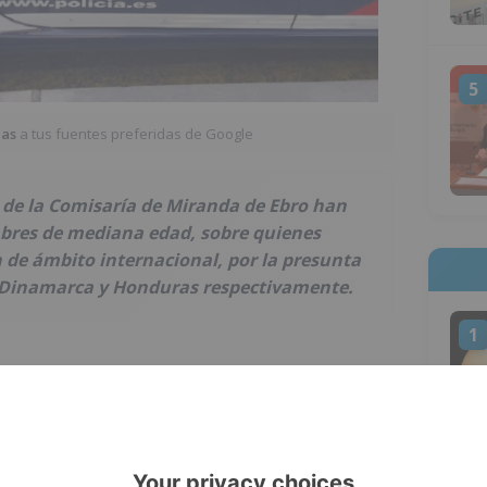
5
ias
a tus fuentes preferidas de Google
l de la Comisaría de Miranda de Ebro han
mbres de mediana edad, sobre quienes
de ámbito internacional, por la presunta
n Dinamarca y Honduras respectivamente.
1