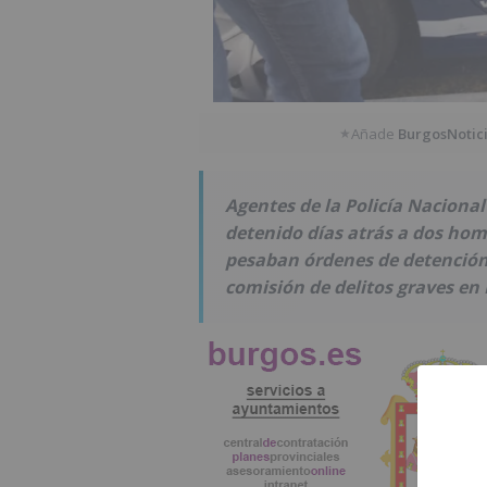
Añade
BurgosNotic
★
Agentes de la Policía Naciona
detenido días atrás a dos ho
pesaban órdenes de detención 
comisión de delitos graves e