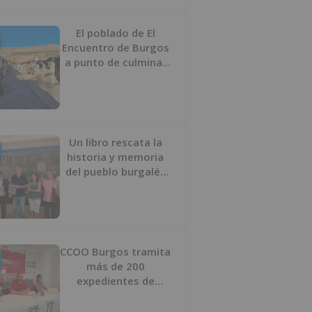
proyecto
El poblado de El
Encuentro de Burgos
a punto de culminar
su proceso de realojo
Un libro rescata la
historia y memoria
del pueblo burgalés
de Huérmeces
CCOO Burgos tramita
más de 200
expedientes de
regularización de
inmigrantes