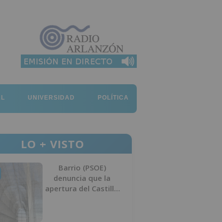
AL
UNIVERSIDAD
POLÍTICA
LO + VISTO
Barrio (PSOE)
denuncia que la
apertura del Castillo
responde a “una
foto” y no a la
culminación del