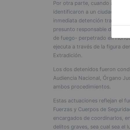
Por otra parte, cuando agentes
identificaron a un ciudadano d
inmediata detención tras compr
presunto responsable de un ho
de fuego- perpetrado en Hondu
ejecuta a través de la figura 
Extradición.
Los dos detenidos fueron condu
Audiencia Nacional, Órgano Jud
ambos procedimientos.
Estas actuaciones reflejan el f
Fuerzas y Cuerpos de Seguridad
encargados de coordinarlos, en
delitos graves, sea cual sea el 