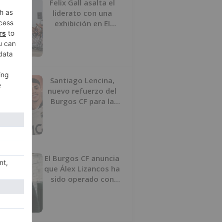
Felix Gall asalta el
liderato con una
exhibición en El
Escudo
Santiago Lencina,
nuevo refuerzo del
Burgos CF para la
temporada 2026/27
El Burgos CF anuncia
que Álex Lizancos ha
sido operado con
éxito del menisco de
su rodilla izquierda