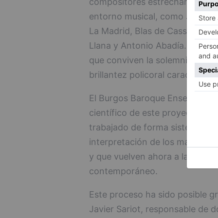
compositores estrechamente vin
entorno musical, como Juan Gar
La Madrid, Blas de Casseda, M
Llana y Antonio Abadía. Sus o
que conviven la solemnidad del
brillantez policoral característi
El Burgos Baroque Ensemble ha s
científico de este proyecto de 
trabajado de forma sistemática e
interpretación de los manuscrit
y que vuelven ahora a la vida 
contemporáneo.
Este proceso ha sido posible gr
Javier Sariot, responsable de d