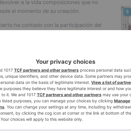
evolver a la vida composiciones que no
desde el momento de su creación.
5
cierto ha contado con la participación del
iada; el vicario general de la Diócesis,
dente de la Fundación Círculo, Emilio de
de Burgos Baroque Ensemble, Roberto
Asociación Burgos Baroque Ensemble,
as obras más significativas descubiertas e
emble durante este quinquenio de
zas convertidas ya en auténticos emblemas
cal, originalidad e intensidad expresiva.
 los siglos XVII y XVIII a través de