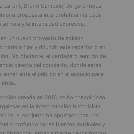
riz Lafont, Bruno Campelo, Jorge Enrique
 en una propuesta interpretativa marcada
eza sonora y la intensidad expresiva.
 en un nuevo proyecto de edición
inado a fijar y difundir este repertorio en
ción. No obstante, el verdadero sentido de
iencia directa del concierto, donde estas
 sonar ante el público en el espacio para
 atrás.
ación creada en 2016, se ha consolidado
galesas en la interpretación historicista
nicios, el conjunto ha apostado por una
studio profundo de las fuentes musicales y
os históricos, especialmente de los fondos