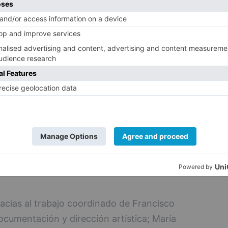
culados a la Catedral de Burgos y a su
cía de Salazar, Diego de Arzedo, Juan de
anuel de Egüés, Francisco Hernández y
bras conforman un mosaico sonoro en el
 lenguaje heredada del Renacimiento y la
ca del Barroco tardío.
ido el principal motor artístico y
recuperación patrimonial. Su equipo ha
n la localización, transcripción, edición e
os conservados en el archivo catedralicio,
sonora en forma de estreno
acias al trabajo coordinado de Francisco
ocumentación y dirección artística; María