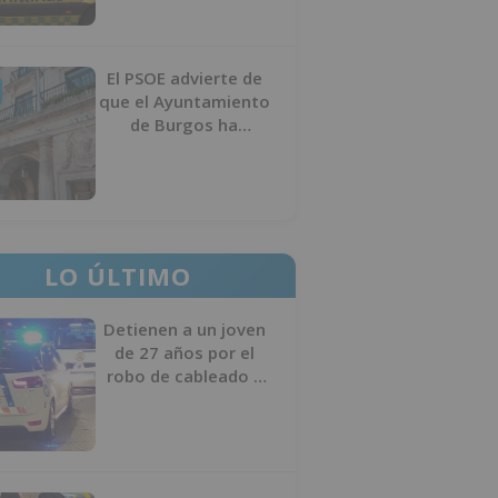
El PSOE advierte de
que el Ayuntamiento
de Burgos ha
"vaciado la hucha" y
depende del
Ministerio para
sostener las
inversiones
LO ÚLTIMO
Detienen a un joven
de 27 años por el
robo de cableado y
por atentado contra
los agentes