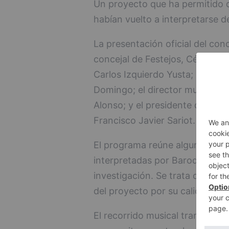
Un proyecto que ha permitido d
habían vuelto a interpretarse 
La presentación oficial del con
concejal de Festejos, César Barr
Carlos Izquierdo Yusta; el presi
Domingo; el director musical 
Alonso; y el presidente de la 
Francisco Javier Sariot.
El programa reúne algunas de l
interpretadas por Baroque Ens
investigación. Se trata de pie
del proyecto por su calidad musi
El recorrido musical transita por