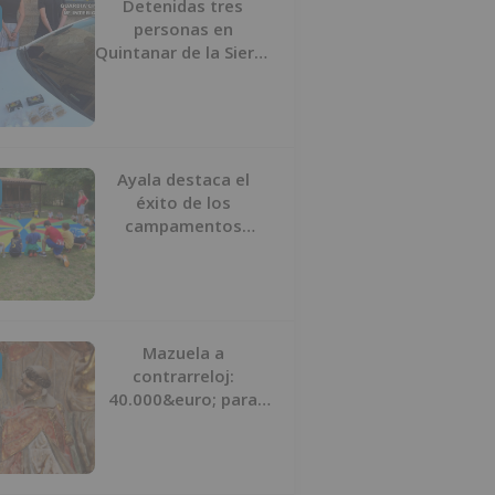
Detenidas tres
personas en
Quintanar de la Sierra
con hachís, cocaína y
marihuana ocultos en
su vehículo
Ayala destaca el
éxito de los
campamentos
inclusivos de
ASPANIAS tras
completar todas las
plazas
Mazuela a
contrarreloj:
40.000&euro; para
salvar su retablo