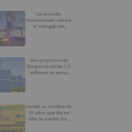
Un incendio
intencionado calcina
el tobogán del
parque infantil del
Barrio del Pilar de
Burgos
Seis proyectos de
Burgos recibirán 7,5
millones de euros
para impulsar plantas
solares
Herido un hombre de
35 años que iba en
silla de ruedas tras
ser atropellado en
Burgos