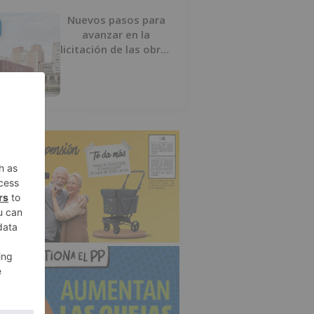
Nuevos pasos para
avanzar en la
licitación de las obras
del nuevo Mercado
Norte