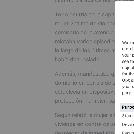
cuando trataba de huir a través
Todo ocurría en la capital dura
mujer víctima de violencia de 
comisaría de la avenida Castilla
relataba varios episodios de mal
lo largo de los últimos meses p
había denunciado.
Además, manifestaba que el mi
domicilio en contra de su volunt
establecía un dispositivo polici
protección. También para locali
Según relató la mujer a los age
vivienda en contra de su volunta
desplegar de inmediato un dispo