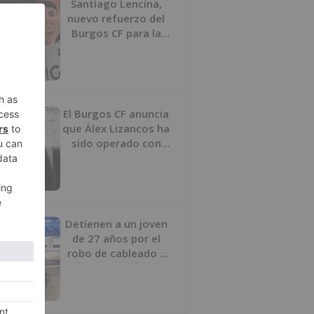
Santiago Lencina,
nuevo refuerzo del
Burgos CF para la
temporada 2026/27
El Burgos CF anuncia
que Álex Lizancos ha
sido operado con
éxito del menisco de
su rodilla izquierda
Detienen a un joven
de 27 años por el
robo de cableado y
por atentado contra
los agentes