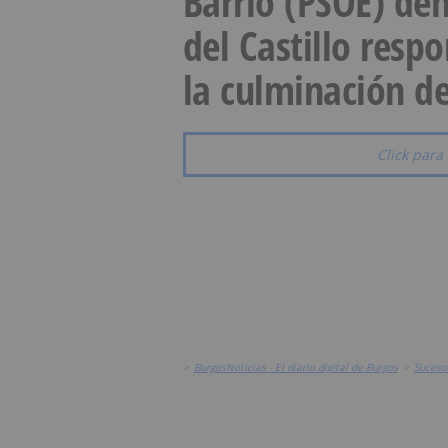
Barrio (PSOE) den
del Castillo resp
la culminación de
Click para 
>
BurgosNoticias - El diario digital de Burgos
>
Suceso