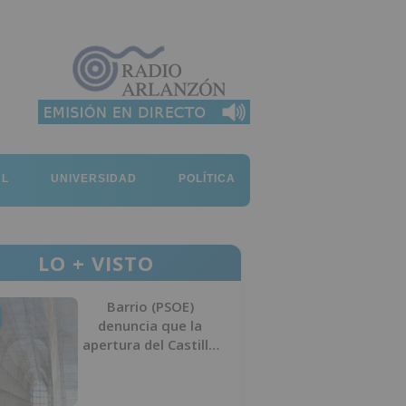
AL
UNIVERSIDAD
POLÍTICA
LO + VISTO
Barrio (PSOE)
denuncia que la
apertura del Castillo
responde a “una
foto” y no a la
culminación del