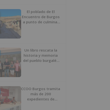
proyecto
El poblado de El
Encuentro de Burgos
a punto de culminar
su proceso de realojo
Un libro rescata la
historia y memoria
del pueblo burgalés
de Huérmeces
CCOO Burgos tramita
más de 200
expedientes de
regularización de
inmigrantes