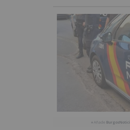
Añade
BurgosNotic
★