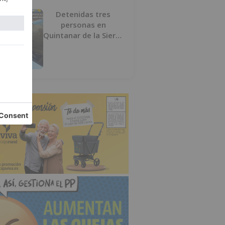
Detenidas tres
personas en
Quintanar de la Sierra
con hachís, cocaína y
marihuana ocultos en
su vehículo