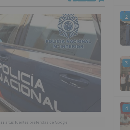
2
3
4
ias
a tus fuentes preferidas de Google