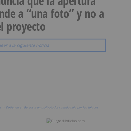
uncia que la apertura
onde a “una foto” y no a
l proyecto
leer a la siguiente noticia
s
>
Detienen en Burgos a un maltratador cuando huía por los tejados