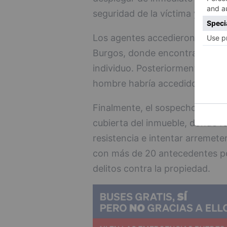
seguridad de la víctima y local
Los agentes accedieron al domic
Burgos, donde encontraron indi
individuo. Posteriormente, inspe
hombre habría accedido trepan
Finalmente, el sospechoso fue 
cubierta del inmueble, donde f
resistencia e intentar arremeter
con más de 20 antecedentes pol
delitos contra la propiedad.