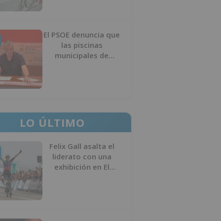
El PSOE denuncia que
las piscinas
municipales de
Burgos llevan seis
meses sin la
desinfección
obligatoria contra
plagas
LO ÚLTIMO
Felix Gall asalta el
liderato con una
exhibición en El
Escudo