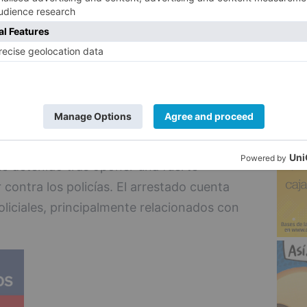
izar al sospechoso.
5
ilio, situado en el casco histórico de
cios recientes de la presencia del
ccionaron el tejado del edificio, al que el
do por una ventana.
localizado agazapado y escondido en la
ue detenido tras oponer una fuerte
 contra los policías. El arrestado cuenta
iciales, principalmente relacionados con