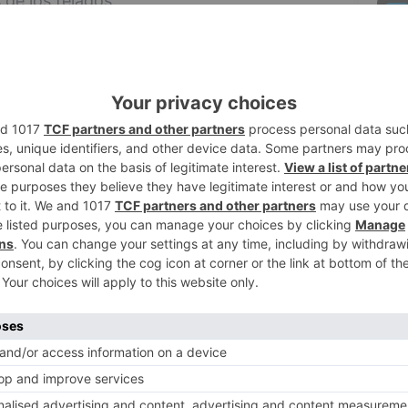
 de los tejados.
2
nte la tarde del sábado 23 de mayo. La
género se personaba a mediodía en la
 y León. Ante los agentes, la víctima
os tratos físicos y psicológicos sufridos a
or parte del varón, -al que nunca antes
3
smo individuo podría encontrarse en su
ad. Ante el relato de la mujer, se
al para garantizar su asistencia y
4
zar y detener al presunto autor.
ntes, el hombre podría encontrarse en su
d, lo que llevó a la Policía Nacional a
sitivo de protección para garantizar la