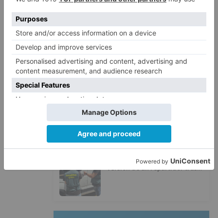
Villatoro da el primer paso para
2
dejar atrás su aislamiento con el
inicio de la senda peatonal y
ciclista
Un hombre de 80 años resulta
3
herido en Burgos tras la colisión
entre un turismo y un camión
La provincia de Burgos celebra
4
el día de su patrón
La Guardia Civil desmonta la
5
versión de un repartidor tras
desaparecer 3.256 euros