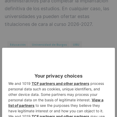
administrativos para completar la implantación
definitiva de los estudios. En cualquier caso, las
universidades ya pueden ofertar estas
titulaciones de cara al curso 2026-2027.
Educación
Universidad de Burgos
UBU
Castilla y León
Junta de Castilla y León
Sociedad
Medicina
LO + VISTO
Fallece un ciclista en Burgos tras
1
avisar otro conductor que se
había caído de la bicicleta