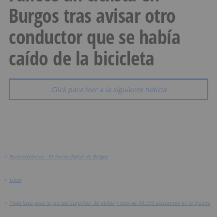
Burgos tras avisar otro
conductor que se había
caído de la bicicleta
Click para leer a la siguiente noticia
>
BurgosNoticias - El diario digital de Burgos
>
Local
>
Todo listo para la jira del Curpillos: 36 peñas y más de 30.000 asistentes en la Quinta