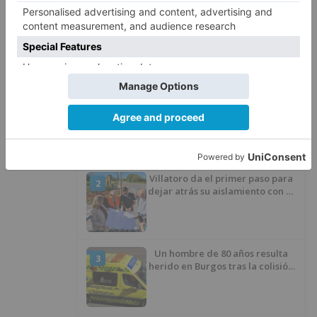
Programacion
LO + VISTO
Fallece un ciclista en Burgos tras
1
avisar otro conductor que se
había caído de la bicicleta
Villatoro da el primer paso para
2
dejar atrás su aislamiento con el
inicio de la senda peatonal y
ciclista
Un hombre de 80 años resulta
3
herido en Burgos tras la colisión
entre un turismo y un camión